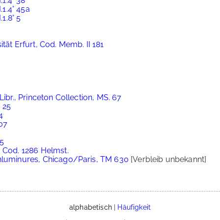
.1.4° 38
.1.4° 45a
.1.8° 5
tät Erfurt, Cod. Memb. II 181
Libr., Princeton Collection, MS. 67
. 25
4
907
35
, Cod. 1286 Helmst.
Enluminures, Chicago/Paris, TM 630
[Verbleib unbekannt]
alphabetisch
|
Häufigkeit