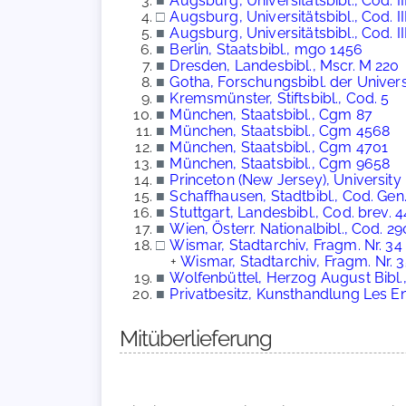
■
Augsburg, Universitätsbibl., Cod. III
□
Augsburg, Universitätsbibl., Cod. III
■
Augsburg, Universitätsbibl., Cod. III
■
Berlin, Staatsbibl., mgo 1456
■
Dresden, Landesbibl., Mscr. M 220
■
Gotha, Forschungsbibl. der Universi
■
Kremsmünster, Stiftsbibl., Cod. 5
■
München, Staatsbibl., Cgm 87
■
München, Staatsbibl., Cgm 4568
■
München, Staatsbibl., Cgm 4701
■
München, Staatsbibl., Cgm 9658
■
Princeton (New Jersey), University 
■
Schaffhausen, Stadtbibl., Cod. Gen
■
Stuttgart, Landesbibl., Cod. brev. 4
■
Wien, Österr. Nationalbibl., Cod. 2
□
Wismar, Stadtarchiv, Fragm. Nr. 34
+
Wismar, Stadtarchiv, Fragm. Nr. 
■
Wolfenbüttel, Herzog August Bibl.
■
Privatbesitz, Kunsthandlung Les 
Mitüberlieferung