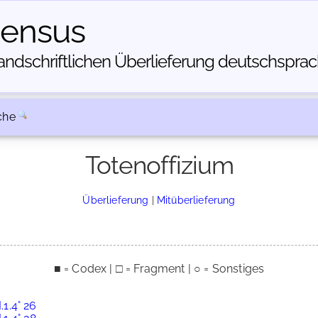
census
dschriftlichen Über­lieferung deutschsprachi
che
Totenoffizium
Überlieferung
|
Mitüberlieferung
■ = Codex | □ = Fragment | ○ = Sonstiges
.1.4° 26