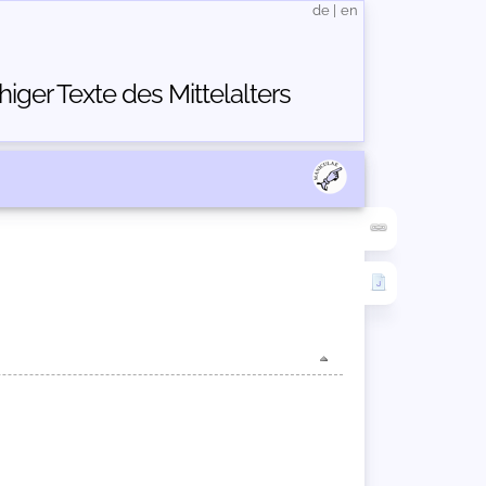
de
|
en
ger Texte des Mittelalters