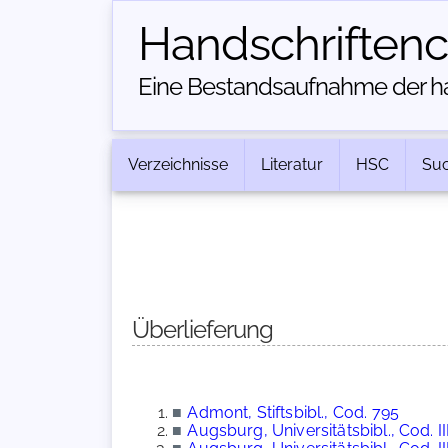
Handschriften­
Eine Bestandsaufnahme der han
Verzeichnisse
Literatur
HSC
Su
Überlieferung
■
Admont, Stiftsbibl., Cod. 795
■
Augsburg, Universitätsbibl., Cod. III