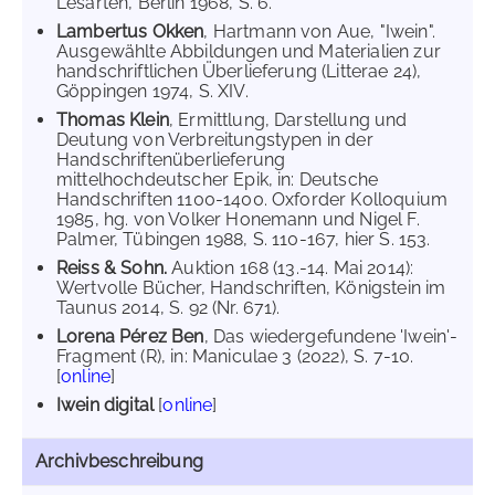
Lesarten, Berlin 1968, S. 6.
Lambertus Okken
, Hartmann von Aue, "Iwein".
Ausgewählte Abbildungen und Materialien zur
handschriftlichen Überlieferung (Litterae 24),
Göppingen 1974, S. XIV.
Thomas Klein
, Ermittlung, Darstellung und
Deutung von Verbreitungstypen in der
Handschriftenüberlieferung
mittelhochdeutscher Epik, in: Deutsche
Handschriften 1100-1400. Oxforder Kolloquium
1985, hg. von Volker Honemann und Nigel F.
Palmer, Tübingen 1988, S. 110-167, hier S. 153.
Reiss & Sohn.
Auktion 168 (13.-14. Mai 2014):
Wertvolle Bücher, Handschriften, Königstein im
Taunus 2014, S. 92 (Nr. 671).
Lorena Pérez Ben
, Das wiedergefundene 'Iwein'-
Fragment (R), in: Maniculae 3 (2022), S. 7-10.
[
online
]
Iwein digital
[
online
]
Archivbeschreibung