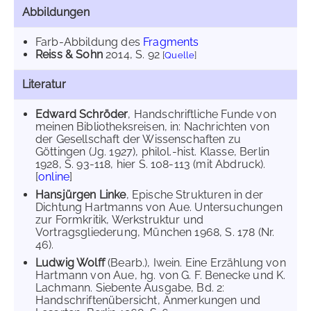
Abbildungen
Farb-Abbildung des
Fragments
Reiss & Sohn
2014
, S. 92
[
Quelle
]
Literatur
Edward Schröder
, Handschriftliche Funde von
meinen Bibliotheksreisen, in: Nachrichten von
der Gesellschaft der Wissenschaften zu
Göttingen (Jg. 1927), philol.-hist. Klasse, Berlin
1928, S. 93-118, hier S. 108-113 (mit Abdruck).
[
online
]
Hansjürgen Linke
, Epische Strukturen in der
Dichtung Hartmanns von Aue. Untersuchungen
zur Formkritik, Werkstruktur und
Vortragsgliederung, München 1968, S. 178 (Nr.
46).
Ludwig Wolff
(Bearb.), Iwein. Eine Erzählung von
Hartmann von Aue, hg. von G. F. Benecke und K.
Lachmann. Siebente Ausgabe, Bd. 2:
Handschriftenübersicht, Anmerkungen und