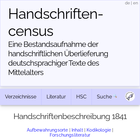
de
|
en
Handschriften­
census
Eine Bestandsaufnahme der
handschriftlichen Über­lieferung
deutschsprachiger Texte des
Mittelalters
Verzeichnisse
Literatur
HSC
Suche
Handschriftenbeschreibung 1841
Aufbewahrungsorte
|
Inhalt
|
Kodikologie
|
Forschungsliteratur