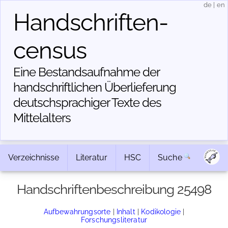
de
|
en
Handschriften­
census
Eine Bestandsaufnahme der
handschriftlichen Über­lieferung
deutschsprachiger Texte des
Mittelalters
Verzeichnisse
Literatur
HSC
Suche
Handschriftenbeschreibung 25498
Aufbewahrungsorte
|
Inhalt
|
Kodikologie
|
Forschungsliteratur