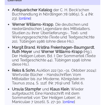
Antiquarischer Katalog
der C. H. Beck'schen
Buchhandlung in Nördlingen 78 (1865), S. 4 (Nr.
23). [
online
]
Werner Williams-Krapp
, Die deutschen und
niederländischen Legendare des Mittelalters.
Studien zu ihrer Überlieferungs-, Text- und
Wirkungsgeschichte (Texte und Textgeschichte
20), Tübingen 1986 (ohne diese Hs.).
Margit Brand
,
Kristina Freienhagen-Baumgardt
,
Ruth Meyer
und
Werner Williams-Krapp
(Hg.),
Der Heiligen Leben, Bd. I: Der Sommerteil (Texte
und Textgeschichte 44), Tübingen 1996 (ohne
diese Hs.).
Reiss & Sohn.
Auktion 222 (30.–31. Oktober 2024):
Wertvolle Bücher - Handschriften. Vom
Mittelalter bis zur Moderne, Königstein im
Taunus 2024, S. 112f. (Nr. 769) und Tafel 6.
Ursula Stampfer
und
Klaus Klein
, Wieder
aufgetaucht. Eine Handschrift mit dem
Sommerteil von 'Der Heiligen Leben', in:
Maniculae 7 (2026), S. 27-30. [
online
]