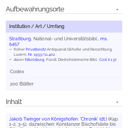
Aufbewahrungsorte
Institution / Art / Umfang
Straßburg
, National- und Universitätsbibl.,
ms.
5457
früher
Privatbesitz
Antiquariat Gilhofer und Ranschburg,
Luzern,
Nr. 1933/11,402
davor
Nikolsburg
, Fürstl. Dietrichsteinsche Bibl.,
Cod. II 137
Codex
200 Blätter
Inhalt
Jakob Twinger von Königshofen
:
'Chronik' (dt.)
(Kap.
1-2, 3-5), dazwischen: Konstanzer Bischofsliste bis