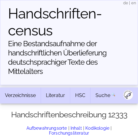
de
|
en
Handschriften­
census
Eine Bestandsaufnahme der
handschriftlichen Über­lieferung
deutschsprachiger Texte des
Mittelalters
Verzeichnisse
Literatur
HSC
Suche
Handschriftenbeschreibung 12333
Aufbewahrungsorte
|
Inhalt
|
Kodikologie
|
Forschungsliteratur