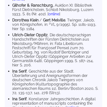
Gilhofer & Ranschburg,
Auktion XI: Bibliothek
Fürst Dietrichstein, Schloß Nikolsburg, Luzern
1933, S. 81 (Nr. 402). [
online
]
Dorothea Klein
/
Gert Melville
, Twinger, Jakob,
2
von Königshofen, in:
VL 9 (1995), Sp. 1181-1193,
hier Sp. 1184.
Ulrich-Dieter Oppitz
, Die deutschsprachigen
Handschriften der Fürsten Dietrichstein aus
Nikolsburg/Mähren, in: Fata Libellorum.
Festschrift für Franzjosef Pensel zum 70.
Geburtstag, hg. von Rudolf Bentzinger und
Ulrich-Dieter Oppitz (Göppinger Arbeiten zur
Germanistik 648), Göppingen 1999, S. 187-214,
hier S. 206.
Ina Serif
, Geschichte aus der Stadt.
Überlieferung und Aneignungsformen der
deutschen Chronik Jakob Twingers von
Königshofen (Kulturtopographie des
alemanischen Raums 11), Berlin/Boston 2020, S.
72, 135-137, 141, 278 (Str13).
Ina Serif
, Konstanzer Jahrgeschichten. A digital
representation of manuscripts containing the