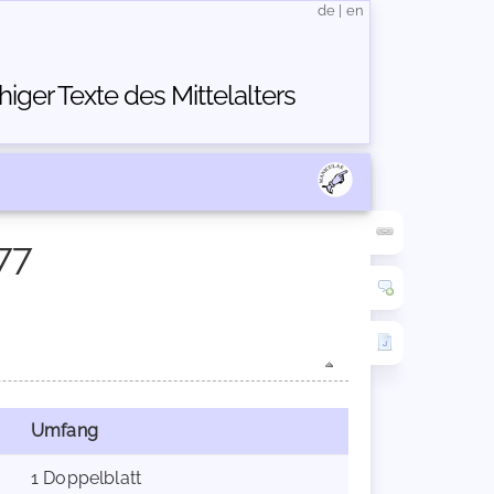
de
|
en
ger Texte des Mittelalters
77
Umfang
1 Doppelblatt