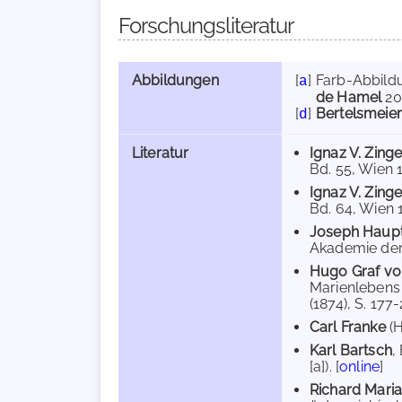
Forschungsliteratur
Abbildungen
[
]
Farb-Abbild
a
de Hamel
20
[
]
Bertelsmeier
d
Literatur
Ignaz V. Zinge
Bd. 55, Wien 1
Ignaz V. Zinge
Bd. 64, Wien 1
Joseph Haup
Akademie der W
Hugo Graf vo
Marienlebens 
(1874), S. 177-
Carl Franke
(
Karl Bartsch
,
[a]). [
online
]
Richard Mari