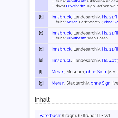
früher
Privatbesitz
Auktionshaus Soth
davor
Privatbesitz
Hugo Graf von Wald
[b]
Innsbruck
, Landesarchiv,
Hs. 21/I
früher
Meran
, Gerichtsarchiv,
ohne Sig
[c]
Innsbruck
, Landesarchiv,
Hs. 21/I
früher
Privatbesitz
Neeb, Bozen
[d]
Innsbruck
, Landesarchiv,
Hs. 21/I
[e]
Innsbruck
, Landesarchiv,
Hs. 407
[f]
Meran
, Museum,
ohne Sign.
[vers
[g]
Meran
, Stadtarchiv,
ohne Sign.
[ve
Inhalt
'Väterbuch'
(Fragm. 6) [früher H + W]