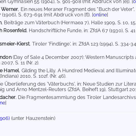
hen Gymnasien 55 (1904), S. 901-908 (mit Abdruck von [e]). [
o
a Werner
, Ein neues Meraner Fragment des "Buch der Veter", in
1906), S. 673-691 (mit Abdruck von [f]). [
online
]
n
, Beiträge zum Väterbuch (Hermaea 7), Halle 1909, S. 10, 15, 
h Rosenfeld
, Handschriftliche Funde, in: ZfdA 67 (1930), S. 41-4
lsmeier-Kierst
, Tiroler 'Findlinge', in: ZfdA 123 (1994), S. 334-3
ondon
(Day of Sale 4 December 2007): Western Manuscripts an
007, S. 11 (Nr. 2).
de Hamel
, Gilding the Lilly. A Hundred Medieval and Illuminat
ndiana) 2010, S. 102f. (Nr. 46).
Die Überlieferung des 'Väterbuchs', in: Neue Studien zur Lite
g und Arno Mentzel-Reuters (ZfdA. Beiheft 19), Stuttgart 2014,
idacher
, Die Fragmentesammlung des Tiroler Landesarchivs, i
ine
]
1906)
(unter Hauzenstein)