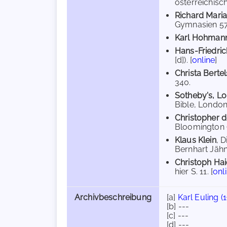
österreichisc
Richard Mari
Gymnasien 57 (
Karl Hohman
Hans-Friedric
[d]). [
online
]
Christa Berte
340.
Sotheby's, L
Bible, London 2
Christopher 
Bloomington (I
Klaus Klein
, 
Bernhart Jähni
Christoph Ha
hier S. 11. [
onl
Archivbeschreibung
[a]
Karl Euling (
[b] ---
[c] ---
[d] ---