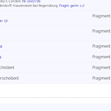
eby's, London,
Nr. 2007/2b
erdorff, Hauzenstein bei Regensburg,
Fragm. germ. 1 2°
Fragment
n. (3)
I
Fragment
Ia
Fragment
9
Fragment
chollen]
Fragment
rschollen]
Fragment