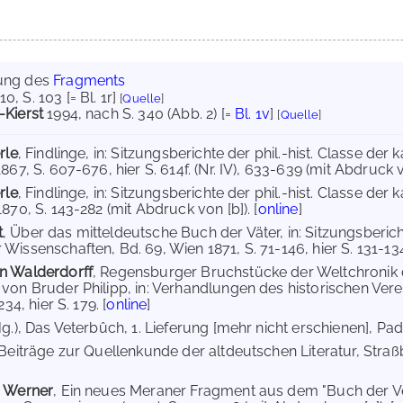
ung des
Fragments
10
, S. 103 [= Bl. 1r]
[
Quelle
]
-Kierst
1994
, nach S. 340 (Abb. 2) [=
Bl. 1v
]
[
Quelle
]
rle
, Findlinge, in: Sitzungsberichte der phil.-hist. Classe de
867, S. 607-676, hier S. 614f. (Nr. IV), 633-639 (mit Abdruck vo
rle
, Findlinge, in: Sitzungsberichte der phil.-hist. Classe de
870, S. 143-282 (mit Abdruck von [b]). [
online
]
t
, Über das mitteldeutsche Buch der Väter, in: Sitzungsberichte
issenschaften, Bd. 69, Wien 1871, S. 71-146, hier S. 131-134 (N
n Walderdorff
, Regensburger Bruchstücke der Weltchroni
von Bruder Philipp, in: Verhandlungen des historischen Ve
234, hier S. 179. [
online
]
Hg.), Das Veterbûch, 1. Lieferung [mehr nicht erschienen], Pad
 Beiträge zur Quellenkunde der altdeutschen Literatur, Stra
a Werner
, Ein neues Meraner Fragment aus dem "Buch der Veter