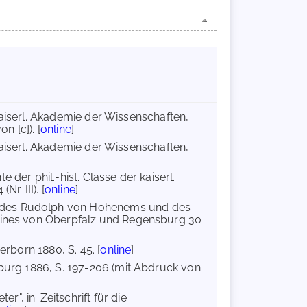
r kaiserl. Akademie der Wissenschaften,
n [c]). [
online
]
r kaiserl. Akademie der Wissenschaften,
 der phil.-hist. Classe der kaiserl.
r. III). [
online
]
k des Rudolph von Hohenems und des
reines von Oberpfalz und Regensburg 30
erborn 1880, S. 45. [
online
]
ßburg 1886, S. 197-206 (mit Abdruck von
", in: Zeitschrift für die