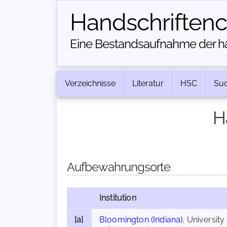
Handschriften­
Eine Bestandsaufnahme der han
Verzeichnisse
Literatur
HSC
Su
H
Aufbewahrungsorte
Institution
[a]
Bloomington (Indiana)
, University 