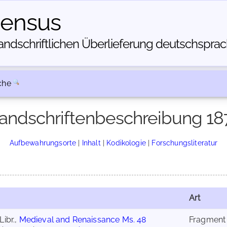
census
dschriftlichen Über­lieferung deutschsprachi
che
andschriftenbeschreibung 18
Aufbewahrungsorte
|
Inhalt
|
Kodikologie
|
Forschungsliteratur
Art
Libr.,
Medieval and Renaissance Ms. 48
Fragment