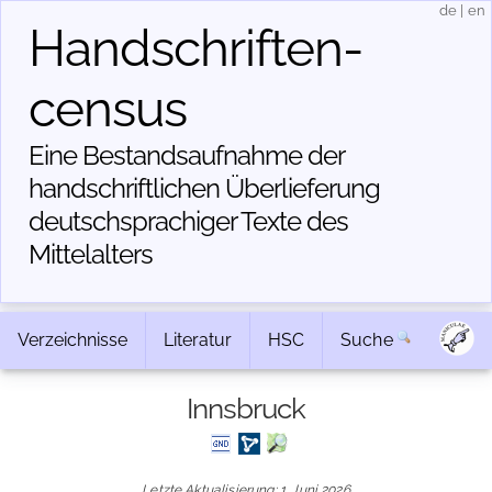
de
|
en
Handschriften­
census
Eine Bestandsaufnahme der
handschriftlichen Über­lieferung
deutschsprachiger Texte des
Mittelalters
Verzeichnisse
Literatur
HSC
Suche
Innsbruck
Letzte Aktualisierung: 1. Juni 2026