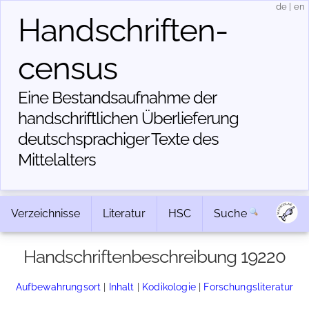
de
|
en
Handschriften­
census
Eine Bestandsaufnahme der
handschriftlichen Über­lieferung
deutschsprachiger Texte des
Mittelalters
Verzeichnisse
Literatur
HSC
Suche
Handschriftenbeschreibung 19220
Aufbewahrungsort
|
Inhalt
|
Kodikologie
|
Forschungsliteratur