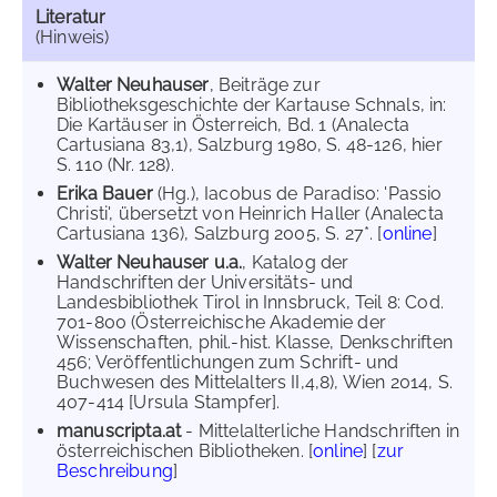
Literatur
(Hinweis)
Walter Neuhauser
, Beiträge zur
Bibliotheksgeschichte der Kartause Schnals, in:
Die Kartäuser in Österreich, Bd. 1 (Analecta
Cartusiana 83,1), Salzburg 1980, S. 48-126, hier
S. 110 (Nr. 128).
Erika Bauer
(Hg.), Iacobus de Paradiso: 'Passio
Christi', übersetzt von Heinrich Haller (Analecta
Cartusiana 136), Salzburg 2005, S. 27*. [
online
]
Walter Neuhauser u.a.
, Katalog der
Handschriften der Universitäts- und
Landesbibliothek Tirol in Innsbruck, Teil 8: Cod.
701-800 (Österreichische Akademie der
Wissenschaften, phil.-hist. Klasse, Denkschriften
456; Veröffentlichungen zum Schrift- und
Buchwesen des Mittelalters II,4,8), Wien 2014, S.
407-414 [Ursula Stampfer].
manuscripta.at
- Mittelalterliche Handschriften in
österreichischen Bibliotheken. [
online
] [
zur
Beschreibung
]