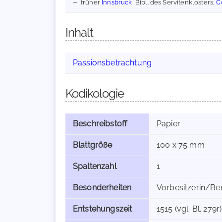
früher
Innsbruck
, Bibl. des Servitenklosters,
Co
Inhalt
Passionsbetrachtung
Kodikologie
Beschreibstoff
Papier
Blattgröße
100 x 75 mm
Spaltenzahl
1
Besonderheiten
Vorbesitzerin/Ben
Entstehungszeit
1515 (vgl. Bl. 279r)