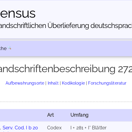
census
dschriftlichen Über­lieferung deutschsprachi
che
ndschriftenbeschreibung 27
Aufbewahrungsorte
|
Inhalt
|
Kodikologie
|
Forschungsliteratur
Art
Umfang
.,
Serv. Cod. I b 20
Codex
I + 281 + I* Blätter