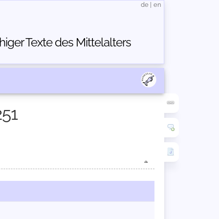
de
|
en
ger Texte des Mittelalters
251