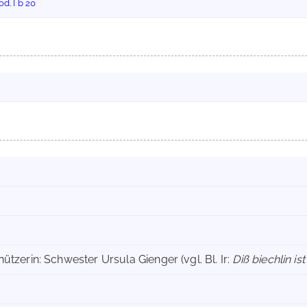
d. I b 20
ützerin: Schwester Ursula Gienger (vgl. Bl. Ir:
Diß biechlin i