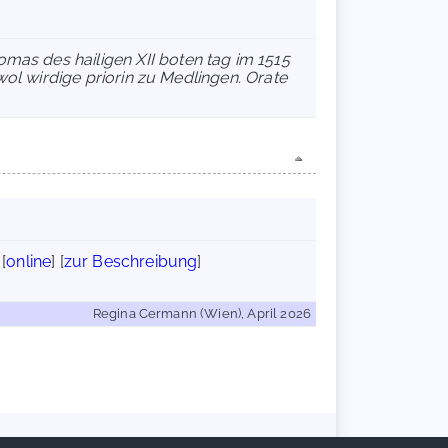
omas des hailigen XII boten tag im 1515
 wol wirdige priorin zu Medlingen. Orate
[
online
] [
zur Beschreibung
]
Regina Cermann (Wien), April 2026
Handschriftencensus 2026 |
Impressum
|
Datenschutzerklärung