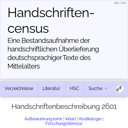
de
|
en
Handschriften­
census
Eine Bestandsaufnahme der
handschriftlichen Über­lieferung
deutschsprachiger Texte des
Mittelalters
Verzeichnisse
Literatur
HSC
Suche
Handschriftenbeschreibung 2601
Aufbewahrungsorte
|
Inhalt
|
Kodikologie
|
Forschungsliteratur