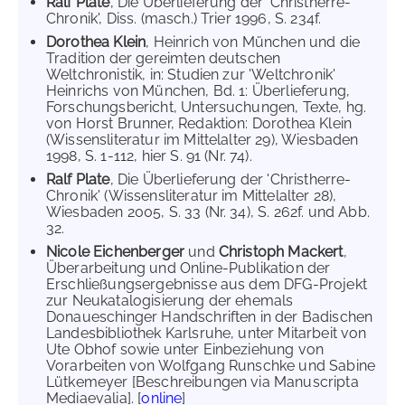
Ralf Plate
, Die Überlieferung der 'Christherre-
Chronik', Diss. (masch.) Trier 1996, S. 234f.
Dorothea Klein
, Heinrich von München und die
Tradition der gereimten deutschen
Weltchronistik, in: Studien zur 'Weltchronik'
Heinrichs von München, Bd. 1: Überlieferung,
Forschungsbericht, Untersuchungen, Texte, hg.
von Horst Brunner, Redaktion: Dorothea Klein
(Wissensliteratur im Mittelalter 29), Wiesbaden
1998, S. 1-112, hier S. 91 (Nr. 74).
Ralf Plate
, Die Überlieferung der 'Christherre-
Chronik' (Wissensliteratur im Mittelalter 28),
Wiesbaden 2005, S. 33 (Nr. 34), S. 262f. und Abb.
32.
Nicole Eichenberger
und
Christoph Mackert
,
Überarbeitung und Online-Publikation der
Erschließungsergebnisse aus dem DFG-Projekt
zur Neukatalogisierung der ehemals
Donaueschinger Handschriften in der Badischen
Landesbibliothek Karlsruhe, unter Mitarbeit von
Ute Obhof sowie unter Einbeziehung von
Vorarbeiten von Wolfgang Runschke und Sabine
Lütkemeyer [Beschreibungen via Manuscripta
Mediaevalia]. [
online
]