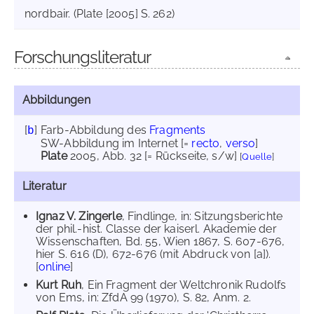
nordbair. (Plate [2005] S. 262)
Forschungsliteratur
Abbildungen
[
]
Farb-Abbildung des
Fragments
b
SW-Abbildung im Internet
[=
recto
,
verso
]
Plate
2005
, Abb. 32 [= Rückseite, s/w]
[
Quelle
]
Literatur
Ignaz V. Zingerle
, Findlinge, in: Sitzungsberichte
der phil.-hist. Classe der kaiserl. Akademie der
Wissenschaften, Bd. 55, Wien 1867, S. 607-676,
hier S. 616 (D), 672-676 (mit Abdruck von [a]).
[
online
]
Kurt Ruh
, Ein Fragment der Weltchronik Rudolfs
von Ems, in: ZfdA 99 (1970), S. 82, Anm. 2.