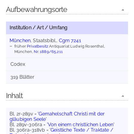
Aufbewahrungsorte
Institution / Art / Umfang
München
, Staatsbibl.,
Cgm 7241
früher
Privatbesitz
Antiquariat Ludwig Rosenthal,
München,
Nr. 1889/65,211
Codex
319 Blätter
Inhalt
Bl. 2r-289v =
'Gemahelschaft Christi mit der
gläubigen Seele'
Bl. 289v-306ra =
'Von einem christlichen Leben'
Bl. 306ra-318vb = '
Geistliche Texte / Traktate /