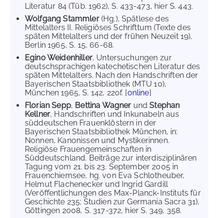
Literatur 84 (Tüb. 1962), S. 433-473, hier S. 443.
Wolfgang Stammler
(Hg.), Spätlese des
Mittelalters II. Religiöses Schrifttum (Texte des
späten Mittelalters und der frühen Neuzeit 19),
Berlin 1965, S. 15, 66-68.
Egino Weidenhiller
, Untersuchungen zur
deutschsprachigen katechetischen Literatur des
späten Mittelalters. Nach den Handschriften der
Bayerischen Staatsbibliothek (MTU 10),
München 1965, S. 142, 220f. [
online
]
Florian Sepp
,
Bettina Wagner
und
Stephan
Kellner
, Handschriften und Inkunabeln aus
süddeutschen Frauenklöstern in der
Bayerischen Staatsbibliothek München, in:
Nonnen, Kanonissen und Mystikerinnen.
Religiöse Frauengemeinschaften in
Süddeutschland. Beiträge zur interdisziplinären
Tagung vom 21. bis 23. September 2005 in
Frauenchiemsee, hg. von Eva Schlotheuber,
Helmut Flachenecker und Ingrid Gardill
(Veröffentlichungen des Max-Planck-Instituts für
Geschichte 235; Studien zur Germania Sacra 31),
Göttingen 2008, S. 317-372, hier S. 349, 358.