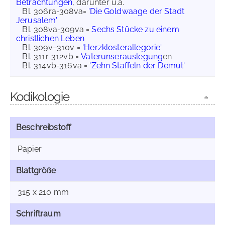
Betrachtungen
, darunter u.a.
Bl. 306ra-308va=
'Die Goldwaage der Stadt
Jerusalem'
Bl. 308va-309va =
Sechs Stücke zu einem
christlichen Leben
Bl. 309v–310v =
'Herzklosterallegorie'
Bl. 311r-312vb =
Vaterunserauslegung
en
Bl. 314vb-316va =
'Zehn Staffeln der Demut'
Kodikologie
Beschreibstoff
Papier
Blattgröße
315 x 210 mm
Schriftraum