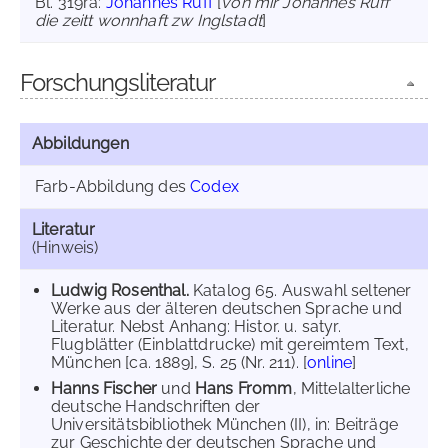
Bl. 319ra:
Johannes Ruff
[
von mir Johannes Ruff
die zeitt wonnhaft zw Inglstadt
]
Forschungsliteratur
Abbildungen
Farb-Abbildung des
Codex
Literatur
(Hinweis)
Ludwig Rosenthal.
Katalog 65. Auswahl seltener
Werke aus der älteren deutschen Sprache und
Literatur. Nebst Anhang: Histor. u. satyr.
Flugblätter (Einblattdrucke) mit gereimtem Text,
München [ca. 1889], S. 25 (Nr. 211). [
online
]
Hanns Fischer
und
Hans Fromm
, Mittelalterliche
deutsche Handschriften der
Universitätsbibliothek München (II), in: Beiträge
zur Geschichte der deutschen Sprache und