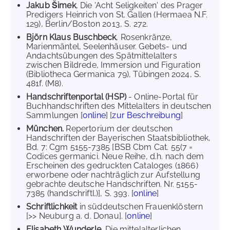
Jakub Šimek
, Die 'Acht Seligkeiten' des Prager
Predigers Heinrich von St. Gallen (Hermaea N.F.
129), Berlin/Boston 2013, S. 272.
Björn Klaus Buschbeck
, Rosenkränze,
Marienmäntel, Seelenhäuser. Gebets- und
Andachtsübungen des Spätmittelalters
zwischen Bildrede, Immersion und Figuration
(Bibliotheca Germanica 79), Tübingen 2024, S.
481f. (M8).
Handschriftenportal (HSP)
- Online-Portal für
Buchhandschriften des Mittelalters in deutschen
Sammlungen [
online
] [
zur Beschreibung
]
München.
Repertorium der deutschen
Handschriften der Bayerischen Staatsbibliothek,
Bd. 7: Cgm 5155-7385 [BSB Cbm Cat. 55(7 =
Codices germanici. Neue Reihe, d.h. nach dem
Erscheinen des gedruckten Cataloges (1866)
erworbene oder nachträglich zur Aufstellung
gebrachte deutsche Handschriften. Nr. 5155-
7385 (handschriftl.)], S. 393. [
online
]
Schriftlichkeit
in süddeutschen Frauenklöstern
[>> Neuburg a. d. Donau]. [
online
]
Elisabeth Wunderle
, Die mittelalterlichen