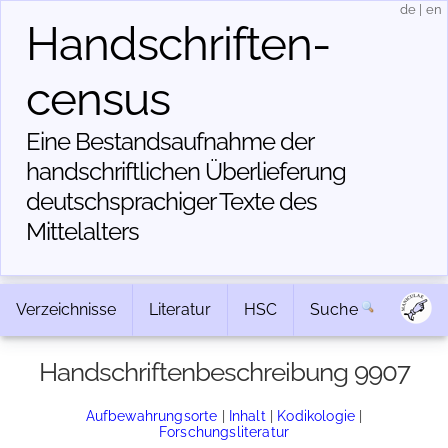
de
|
en
Handschriften­
census
Eine Bestandsaufnahme der
handschriftlichen Über­lieferung
deutschsprachiger Texte des
Mittelalters
Verzeichnisse
Literatur
HSC
Suche
Handschriftenbeschreibung 9907
Aufbewahrungsorte
|
Inhalt
|
Kodikologie
|
Forschungsliteratur