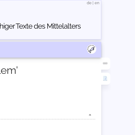
de
|
en
ger Texte des Mittelalters
lem'