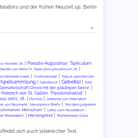
ttelalters und der frühen Neuzeit 19), Berlin
|
Pseudo-Augustinus: 'Speculum
 morienti', dt.
|
nhardin von Siena (?): 'Speculum peccatorum', dt.
|
|
die minnende Seele'
'Confessionale'
'Disput zwischen der
empelsammlung
|
|
Gebet(e)
|
Gebetbuch
'Eine
|
'Gemahelschaft Christi mit der gläubigen Seele'
|
|
Heinrich von St. Gallen: 'Passionstraktat'
|
|
s votis', dt.
Hymnus
Johannes von Indersdorf:
|
nn von Neumarkt: 'Hieronymus-Briefe'
'Von dem jungesten
|
llkommenen Menschen'
'Lehre vom Haushaben' =
|
|
Mariengebet
Der Mandelkern'
'Marienmesse
Salve
ndet sich auch lateinischer Text.