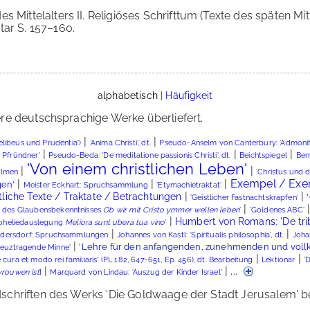
des Mittelalters II. Religiöses Schrifttum (Texte des späten Mi
tar S. 157–160.
alphabetisch
|
Häufigkeit
re deutschsprachige Werke überliefert.
|
|
'Melibeus und Prudentia')
'Anima Christi', dt.
Pseudo-Anselm von Canterbury: 'Admonitio
|
|
|
s Pfründner'
Pseudo-Beda: 'De meditatione passionis Christi', dt.
Beichtspiegel
Ber
'Von einem christlichen Leben'
|
|
almen
'Christus und 
|
|
|
Exempel / Ex
gen'
Meister Eckhart: Spruchsammlung
'Etymachietraktat'
|
|
tliche Texte / Traktate / Betrachtungen
'Geistlicher Fastnachtskrapfen'
|
g des Glaubensbekenntnisses
Ob wir mit Cristo ymmer wellen leben
'
'Goldenes ABC'
|
Humbert von Romans: 'De tribu
oheliedauslegung
Meliora sunt ubera tua vino
'
|
|
ndersdorf: Spruchsammlungen
Johannes von Kastl: 'Spiritualis philosophia', dt.
Joha
|
'Lehre für den anfangenden, zunehmenden und vo
reuztragende Minne'
|
|
ra et modo rei familiaris' (PL 182, 647-651, Ep. 456), dt. Bearbeitung
Lektionar
'
|
| ...
vrouwen ist
]
Marquard von Lindau: 'Auszug der Kinder Israel'
hriften des Werks 'Die Goldwaage der Stadt Jerusalem' befi