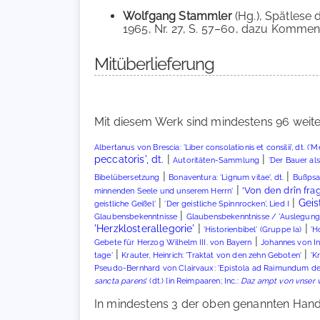
Wolfgang Stammler
(Hg.), Spätlese 
1965, Nr. 27, S. 57–60, dazu Kommen
Mitüberlieferung
Mit diesem Werk sind mindestens 96 weite
Albertanus von Brescia: 'Liber consolationis et consilii', dt. (
|
|
peccatoris', dt.
Autoritäten-Sammlung
'Der Bauer al
|
|
Bibelübersetzung
Bonaventura: 'Lignum vitae', dt.
Bußps
|
'Von den drîn fra
minnenden Seele und unserem Herrn'
|
|
Geis
geistliche Geißel'
'Der geistliche Spinnrocken', Lied I
|
Glaubensbekenntnisse
Glaubensbekenntnisse / 'Auslegun
|
|
'Herzklosterallegorie'
'Historienbibel' (Gruppe Ia)
'H
|
Gebete für Herzog Wilhelm III. von Bayern
Johannes von I
|
|
tage'
Krauter, Heinrich: 'Traktat von den zehn Geboten'
'K
Pseudo-Bernhard von Clairvaux: 'Epistola ad Raimundum de cu
sancta parens
' (dt.) [in Reimpaaren; Inc.:
Daz ampt von vnser 
In mindestens 3 der oben genannten Handsc