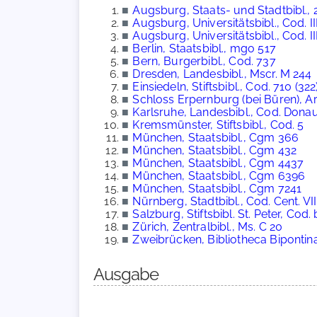
■
Augsburg, Staats- und Stadtbibl., 
■
Augsburg, Universitätsbibl., Cod. III
■
Augsburg, Universitätsbibl., Cod. III
■
Berlin, Staatsbibl., mgo 517
■
Bern, Burgerbibl., Cod. 737
■
Dresden, Landesbibl., Mscr. M 244
■
Einsiedeln, Stiftsbibl., Cod. 710 (322
■
Schloss Erpernburg (bei Büren), Ar
■
Karlsruhe, Landesbibl., Cod. Don
■
Kremsmünster, Stiftsbibl., Cod. 5
■
München, Staatsbibl., Cgm 366
■
München, Staatsbibl., Cgm 432
■
München, Staatsbibl., Cgm 4437
■
München, Staatsbibl., Cgm 6396
■
München, Staatsbibl., Cgm 7241
■
Nürnberg, Stadtbibl., Cod. Cent. VII
■
Salzburg, Stiftsbibl. St. Peter, Cod. 
■
Zürich, Zentralbibl., Ms. C 20
■
Zweibrücken, Bibliotheca Bipontin
Ausgabe