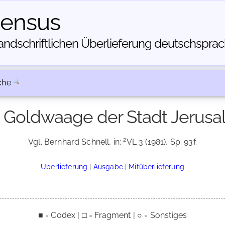
census
dschriftlichen Über­lieferung deutschsprachi
che
e Goldwaage der Stadt Jerusa
2
Vgl. Bernhard Schnell, in:
VL 3 (1981), Sp. 93f.
Überlieferung
|
Ausgabe
|
Mitüberlieferung
■ = Codex | □ = Fragment | ○ = Sonstiges