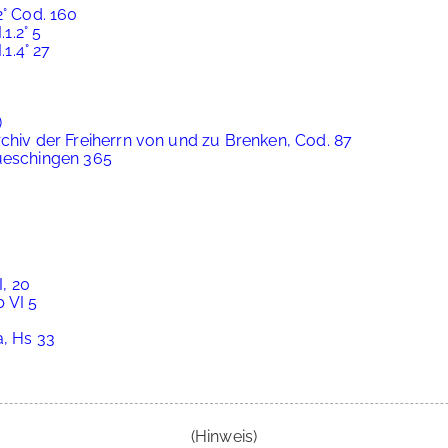
2° Cod. 160
.1.2° 5
.1.4° 27
)
chiv der Freiherrn von und zu Brenken, Cod. 87
aueschingen 365
I, 20
b VI 5
a, Hs 33
(Hinweis)