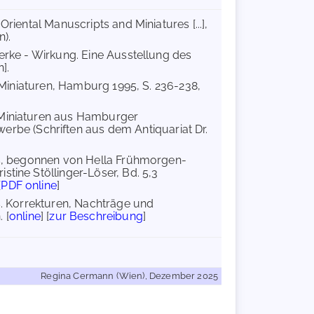
riental Manuscripts and Miniatures [...],
n).
Werke - Wirkung. Eine Ausstellung des
].
 Miniaturen, Hamburg 1995, S. 236-238,
d Miniaturen aus Hamburger
be (Schriften aus dem Antiquariat Dr.
rs, begonnen von Hella Frühmorgen-
tine Stöllinger-Löser, Bd. 5,3
[
PDF online
]
s. Korrekturen, Nachträge und
 [
online
] [
zur Beschreibung
]
Regina Cermann (Wien), Dezember 2025