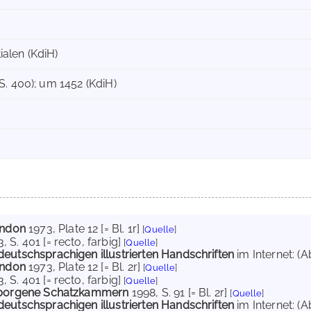
tialen (KdiH)
S. 400); um 1452 (KdiH)
ondon
1973
, Plate 12 [= Bl. 1r]
[
Quelle
]
3
, S. 401 [= recto, farbig]
[
Quelle
]
deutschsprachigen illustrierten Handschriften
im Internet:
(A
ondon
1973
, Plate 12 [= Bl. 2r]
[
Quelle
]
3
, S. 401 [= recto, farbig]
[
Quelle
]
erborgene Schatzkammern
1998
, S. 91 [= Bl. 2r]
[
Quelle
]
deutschsprachigen illustrierten Handschriften
im Internet:
(A