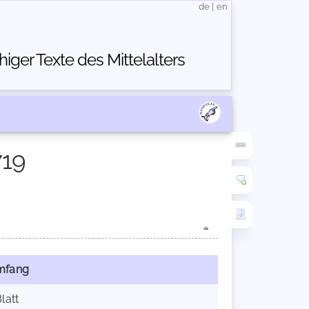
de
|
en
ger Texte des Mittelalters
719
mfang
Blatt