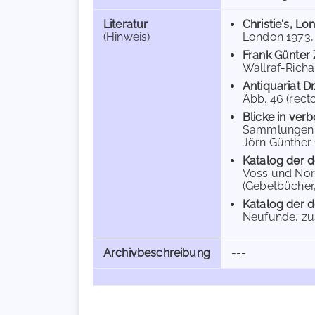
Literatur
Christie's, L
(Hinweis)
London 1973, S
Frank Günter
Wallraf-Richa
Antiquariat Dr
Abb. 46 (recto
Blicke in ve
Sammlungen. 
Jörn Günther 1
Katalog der d
Voss und Norb
(Gebetbücher
Katalog der d
Neufunde, zu
Archivbeschreibung
---