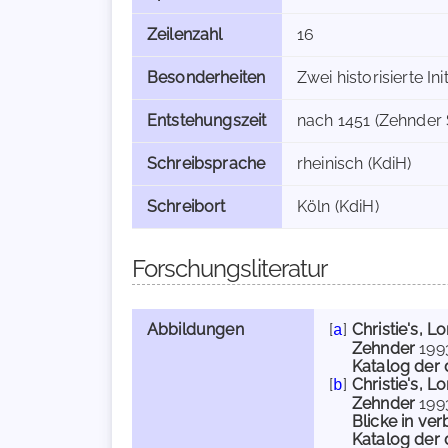
Zeilenzahl
16
Besonderheiten
Zwei historisierte Ini
Entstehungszeit
nach 1451 (Zehnder 
Schreibsprache
rheinisch (KdiH)
Schreibort
Köln (KdiH)
Forschungsliteratur
Abbildungen
[
]
Christie's, L
a
Zehnder
199
Katalog der 
[
]
Christie's, L
b
Zehnder
199
Blicke in v
Katalog der 