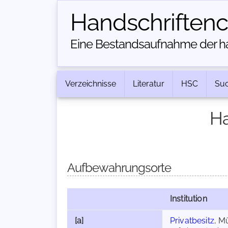
Handschriften­
Eine Bestandsaufnahme der han
Verzeichnisse
Literatur
HSC
Su
Ha
Aufbewahrungsorte
Institution
[a]
Privatbesitz
, M