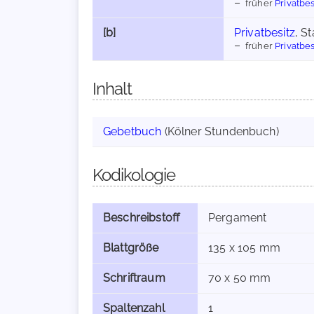
früher
Privatbes
[b]
Privatbesitz
, S
früher
Privatbes
Inhalt
Gebetbuch
(Kölner Stundenbuch)
Kodikologie
Beschreibstoff
Pergament
Blattgröße
135 x 105 mm
Schriftraum
70 x 50 mm
Spaltenzahl
1