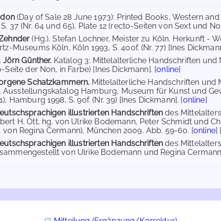
ondon
(Day of Sale 28 June 1973): Printed Books, Western and O
. 37 (Nr. 64 und 65), Plate 12 (recto-Seiten von Sext und No
 Zehnder
(Hg.), Stefan Lochner, Meister zu Köln. Herkunft - 
rtz-Museums Köln, Köln 1993, S. 400f. (Nr. 77) [Ines Dickmann
. Jörn Günther.
Katalog 3: Mittelalterliche Handschriften und
-Seite der Non, in Farbe) [Ines Dickmann]. [
online
]
rborgene Schatzkammern.
Mittelalterliche Handschriften un
Ausstellungskatalog Hamburg, Museum für Kunst und Gewer
), Hamburg 1998, S. 90f. (Nr. 39) [Ines Dickmann]. [
online
]
eutschsprachigen illustrierten Handschriften
des Mittelalte
ert H. Ott, hg. von Ulrike Bodemann, Peter Schmidt und Chris
, von Regina Cermann), München 2009, Abb. 59-60. [
online
] 
eutschsprachigen illustrierten Handschriften
des Mittelalter
sammengestellt von Ulrike Bodemann und Regina Cermann.
Mitteilung (Ergänzung/Korrektur)