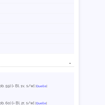
bb. 59) [= Bl. 1v, s/w]
[
Quelle
]
bb. 60) [= Bl. 2r, s/w]
[
Quelle
]