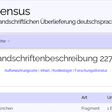
census
dschriftlichen Über­lieferung deutschsprachi
che
ndschriftenbeschreibung 22
Aufbewahrungsorte
|
Inhalt
|
Kodikologie
|
Forschungsliteratur
Art
U
ünchen
Fragment
1 