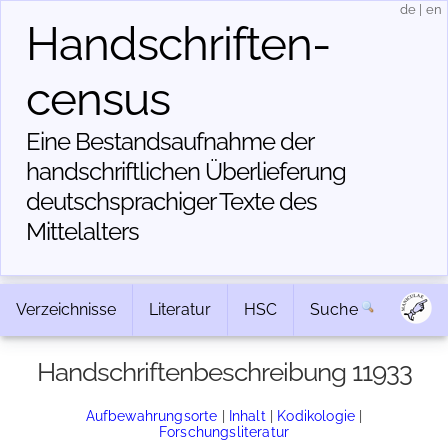
de
|
en
Handschriften­
census
Eine Bestandsaufnahme der
handschriftlichen Über­lieferung
deutschsprachiger Texte des
Mittelalters
Verzeichnisse
Literatur
HSC
Suche
Handschriftenbeschreibung 11933
Aufbewahrungsorte
|
Inhalt
|
Kodikologie
|
Forschungsliteratur