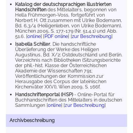
Katalog der deutschsprachigen illustrierten
Handschriften
des Mittelalters, begonnen von
Hella Frühmorgen-Voss, fortgeführt von
Norbert H. Ott zusammen mit Ulrike Bodemann,
Bd. 6,3/4 (Heiligenleben, von Ulrike Bodemann),
München 2005, S. 177-179 (Nr. 51.4.1) und Abb.
51.6. [
online
] [
PDF online
] [
zur Beschreibung
]
Isabella Schiller
, Die handschriftliche
Überlieferung der Werke des Heiligen
Augustinus, Bd. X/2: Ostdeutschland und Berlin.
Verzeichnis nach Bibliotheken (Sitzungsberichte
der phil.-hist. Klasse der Österreichischen
Akademie der Wissenschaften 791;
Veröffentlichungen der Kommission zur
Herausgabe des Corpus der lateinischen
Kirchenväter XXVI), Wien 2009, S. 166f.
Handschriftenportal (HSP)
- Online-Portal für
Buchhandschriften des Mittelalters in deutschen
Sammlungen [
online
] [
zur Beschreibung
]
Archivbeschreibung