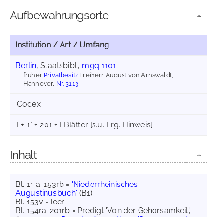
Aufbewahrungsorte
Institution / Art / Umfang
Berlin
, Staatsbibl.,
mgq 1101
früher
Privatbesitz
Freiherr August von Arnswaldt,
Hannover,
Nr. 3113
Codex
I + 1* + 201 + I Blätter [s.u. Erg. Hinweis]
Inhalt
Bl. 1r-a-153rb =
'Niederrheinisches
Augustinusbuch'
(B1)
Bl. 153v = leer
Bl. 154ra-201rb = Predigt 'Von der Gehorsamkeit',