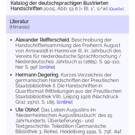
Katalog der deutschsprachigen illustrierten
Handschriften
2005
, Abb. 51.6 [= Bl. 1*, s/w]
[
Quelle
]
Literatur
(Hinweis)
Alexander Reifferscheid
, Beschreibung der
Handschriftensammlung des Freiherrn August
von Arnswaldt in Hannover III, in: Jahrbuch des
Vereins für niederdeutsche Sprachforschung /
Niederdeutsches Jahrbuch 11 (1885), S. 99-110,
hier S. 99f. [
online
]
Hermann Degering
, Kurzes Verzeichnis der
germanischen Handschriften der Preußischen
Staatsbibliothek II. Die Handschriften in
Quartformat (Mitteilungen aus der Preußischen
Staatsbibliothek VIII), Leipzig 1926 (Nachdruck
Graz 1970), S. 185. [
online
]
Ute Obhof
, Das Leben Augustins im
'Niederrheinischen Augustinusbuch' des 15.
Jahrhunderts. Überlieferungs- und
Textgeschichte. Teiledition (Germanische
Bibliothek 3. Reihe), Heidelberg 1991, S. 79f., 84f.