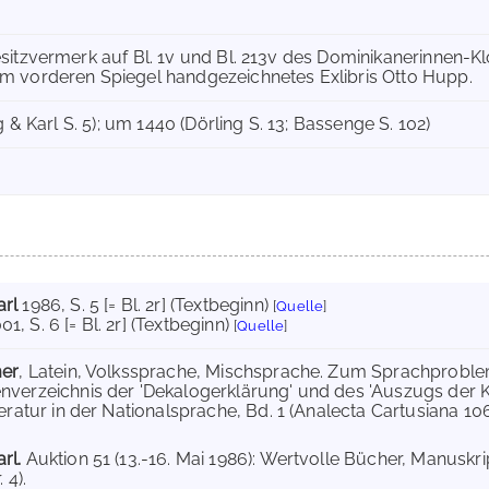
sitzvermerk auf Bl. 1v und Bl. 213v des Dominikanerinnen-Kl
m vorderen Spiegel handgezeichnetes Exlibris Otto Hupp.
g & Karl S. 5); um 1440 (Dörling S. 13; Bassenge S. 102)
arl
1986
, S. 5 [= Bl. 2r] (Textbeginn)
[
Quelle
]
01
, S. 6 [= Bl. 2r] (Textbeginn)
[
Quelle
]
mer
, Latein, Volkssprache, Mischsprache. Zum Sprachproble
nverzeichnis der 'Dekalogerklärung' und des 'Auszugs der Kind
teratur in der Nationalsprache, Bd. 1 (Analecta Cartusiana 10
rl.
Auktion 51 (13.-16. Mai 1986): Wertvolle Bücher, Manusk
 4).