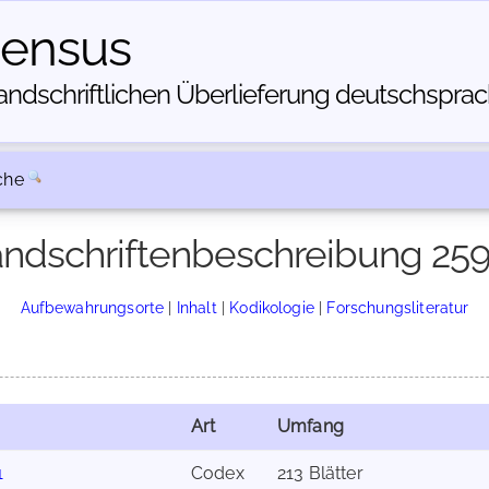
census
dschriftlichen Über­lieferung deutschsprachi
che
ndschriftenbeschreibung 25
Aufbewahrungsorte
|
Inhalt
|
Kodikologie
|
Forschungsliteratur
Art
Umfang
1
Codex
213 Blätter