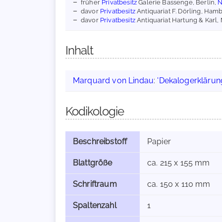
früher
Privatbesitz
Galerie Bassenge, Berlin,
N
davor
Privatbesitz
Antiquariat F. Dörling, Ham
davor
Privatbesitz
Antiquariat Hartung & Karl
Inhalt
Marquard von Lindau
:
'Dekalogerklärun
Kodikologie
Beschreibstoff
Papier
Blattgröße
ca. 215 x 155 mm
Schriftraum
ca. 150 x 110 mm
Spaltenzahl
1