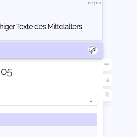
de
|
en
ger Texte des Mittelalters
905