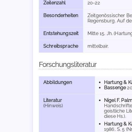
Zeilenzahl
20-22
Besonderheiten
Zeitgenössischer Be
Regensburg. Auf de
Entstehungszeit
Mitte 15. Jh. (Hartun
Schreibsprache
mittelbair.
Forschungsliteratur
Abbildungen
Hartung & K
Bassenge
20
Literatur
Nigel F. Pal
(Hinweis)
Handschrifte
geistliche Li
diese Hs.).
Hartung & Ka
1986, S. 5 (Nr.