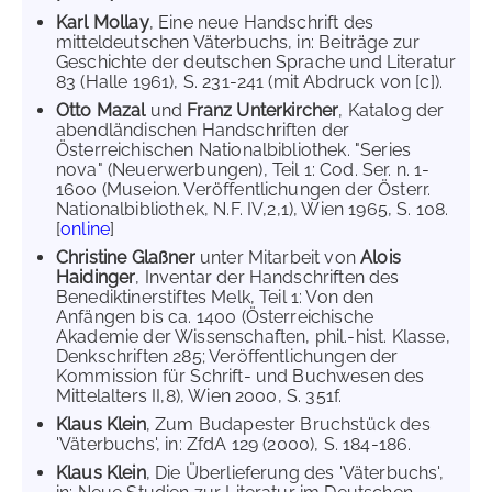
Karl Mollay
, Eine neue Handschrift des
mitteldeutschen Väterbuchs, in: Beiträge zur
Geschichte der deutschen Sprache und Literatur
83 (Halle 1961), S. 231-241 (mit Abdruck von [c]).
Otto Mazal
und
Franz Unterkircher
, Katalog der
abendländischen Handschriften der
Österreichischen Nationalbibliothek. "Series
nova" (Neuerwerbungen), Teil 1: Cod. Ser. n. 1-
1600 (Museion. Veröffentlichungen der Österr.
Nationalbibliothek, N.F. IV,2,1), Wien 1965, S. 108.
[
online
]
Christine Glaßner
unter Mitarbeit von
Alois
Haidinger
, Inventar der Handschriften des
Benediktinerstiftes Melk, Teil 1: Von den
Anfängen bis ca. 1400 (Österreichische
Akademie der Wissenschaften, phil.-hist. Klasse,
Denkschriften 285; Veröffentlichungen der
Kommission für Schrift- und Buchwesen des
Mittelalters II,8), Wien 2000, S. 351f.
Klaus Klein
, Zum Budapester Bruchstück des
'Väterbuchs', in: ZfdA 129 (2000), S. 184-186.
Klaus Klein
, Die Überlieferung des 'Väterbuchs',