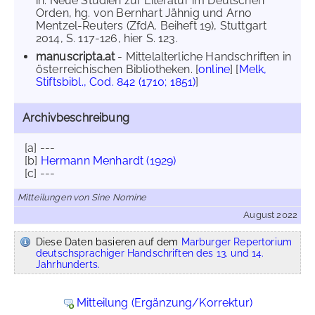
in: Neue Studien zur Literatur im Deutschen
Orden, hg. von Bernhart Jähnig und Arno
Mentzel-Reuters (ZfdA. Beiheft 19), Stuttgart
2014, S. 117-126, hier S. 123.
manuscripta.at
- Mittelalterliche Handschriften in
österreichischen Bibliotheken. [
online
] [
Melk,
Stiftsbibl., Cod. 842 (1710; 1851)
]
Archivbeschreibung
[a] ---
[b]
Hermann Menhardt (1929)
[c] ---
Mitteilungen von Sine Nomine
August 2022
Diese Daten basieren auf dem
Marburger Repertorium
deutschsprachiger Handschriften des 13. und 14.
Jahrhunderts.
Mitteilung (Ergänzung/Korrektur)