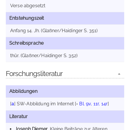
Verse abgesetzt
Entstehungszeit
Anfang 14. Jh. (Glaßner/Haidinger S. 351)
Schreibsprache
thür. (Glaßner/Haidinger S. 352)
Forschungsliteratur
Abbildungen
[
]
SW-Abbildung im Internet
[=
Bl. 9v, 11r, 14r
]
a
Literatur
Joseph Diemer
, Kleine Beiträge zur älteren