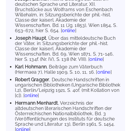
deutschen Sprache und Literatur, XII.
Bruchstücke aus Wolframs von Eschenbach
Willehalm, in: Sitzungsberichte der phil.-hist.
Classe der kaiserl. Akademie der
Wissenschaften, Bd. 11 (Jg. 1853), Wien 1854, S.
653-672, hier S. 654. [
online
]
Joseph Haupt
, Über das mitteldeutsche Buch
der Väter, in: Sitzungsberichte der phil.-hist.
Classe der kaiserl. Akademie der
Wissenschaften, Bd. 69, Wien 1871, S. 71-146,
hier S. 134f. (Nr. IV), S. 138 (Nr. VIII). [
online
]
Karl Hohmann
, Beiträge zum Väterbuch
(Hermaea 7), Halle 1909, S. 10, 11, 16. [
online
]
Robert Gragger
, Deutsche Handschriften in
ungarischen Bibliotheken (Ungarische Bibliothek
I,2), Berlin/Leipzig 1921, S. 40f. (mit Kollation von
[c]). [
online
]
Hermann Menhardt
, Verzeichnis der
altdeutschen literarischen Handschriften der
Österreichischen Nationalbibliothek, Bd. 3
(Veröffentlichungen des Instituts für deutsche
Sprache und Literatur 13), Berlin 1961, S. 1454.
[
online
]