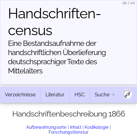
de
|
en
Handschriften­
census
Eine Bestandsaufnahme der
handschriftlichen Über­lieferung
deutschsprachiger Texte des
Mittelalters
Verzeichnisse
Literatur
HSC
Suche
Handschriftenbeschreibung 1866
Aufbewahrungsorte
|
Inhalt
|
Kodikologie
|
Forschungsliteratur