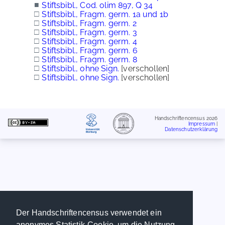
■
Stiftsbibl., Cod. olim 897, Q 34
□
Stiftsbibl., Fragm. germ. 1a und 1b
□
Stiftsbibl., Fragm. germ. 2
□
Stiftsbibl., Fragm. germ. 3
□
Stiftsbibl., Fragm. germ. 4
□
Stiftsbibl., Fragm. germ. 6
□
Stiftsbibl., Fragm. germ. 8
□
Stiftsbibl., ohne Sign.
[verschollen]
□
Stiftsbibl., ohne Sign.
[verschollen]
Handschriftencensus 2026
Impressum
|
Datenschutzerklärung
Der Handschriftencensus verwendet ein
anonymes Statistik-Cookie, um die Nutzung