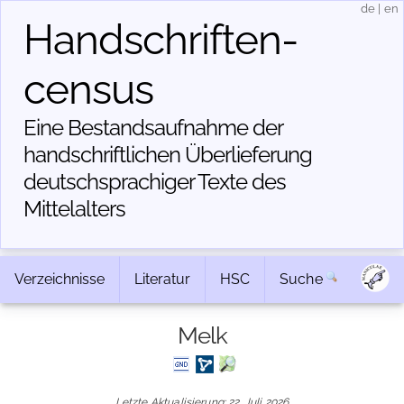
de
|
en
Handschriften­
census
Eine Bestandsaufnahme der
handschriftlichen Über­lieferung
deutschsprachiger Texte des
Mittelalters
Verzeichnisse
Literatur
HSC
Suche
Melk
Letzte Aktualisierung: 22. Juli 2026