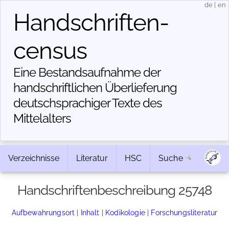
de
|
en
Handschriften­
census
Eine Bestandsaufnahme der
handschriftlichen Über­lieferung
deutschsprachiger Texte des
Mittelalters
Verzeichnisse
Literatur
HSC
Suche
Handschriftenbeschreibung 25748
Aufbewahrungsort
|
Inhalt
|
Kodikologie
|
Forschungsliteratur