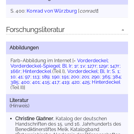
S. 400:
Konrad von Würzburg
[
conradt
]
Forschungsliteratur
Abbildungen
Farb-Abbildung im Internet
[=
Vorderdeckel;
Vorderdeckel-Spiegel; Bl. Ir; 1r; 1v; 127r; 129r; 147r;
166r; Hinterdeckel
(Teil I)
,
Vorderdeckel; Bl. Ir; S. 1;
10; 41; 97; 113; 189; 190; 191; 200; 201; 290; 365; 384;
385; 400; 401; 415; 417; 419; 420; 425; Hinterdeckel
(Teil II)]
Literatur
(Hinweis)
Christine Glaßner
, Katalog der deutschen
Handschriften des 15. und 16. Jahrhunderts des
Benediktinerstiftes Melk. Katalogband