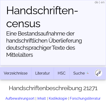
de
|
en
Handschriften­
census
Eine Bestandsaufnahme der
handschriftlichen Über­lieferung
deutschsprachiger Texte des
Mittelalters
Verzeichnisse
Literatur
HSC
Suche
Handschriftenbeschreibung 21271
Aufbewahrungsort
|
Inhalt
|
Kodikologie
|
Forschungsliteratur