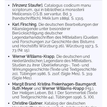
[Vinzenz Staufer]
, Catalogus codicum manu
scriptorum, qui in bibliotheca monasterii
Mellicensis O.S.B. servantur, Bd. 3
[handschriftlich], Melk [um 1889], S. 1315.
Karl Firsching
, Die deutschen Bearbeitungen der
Kilianslegende unter besonderer
Berücksichtigung deutscher
Legendarhandschriften des Mittelalters (Quellen
und Forschungen zur Geschichte des Bistums
und Hochstifts Würzburg 26), Würzburg 1973, S.
73 (Nr. 15).
Werner Williams-Krapp
, Die deutschen und
niederländischen Legendare des Mittelalters.
Studien zu ihrer Überlieferungs-, Text- und
Wirkungsgeschichte (Texte und Textgeschichte
20), Tübingen 1986, S. 210f. (Sigle Me1), S. 319
(Sigle Me1).
Margit Brand
,
Kristina Freienhagen-Baumgardt
,
Ruth Meyer
und
Werner Williams-Krapp
(Hg.),
Der Heiligen Leben, Bd. I: Der Sommerteil (Texte
und Textgeschichte 44), Tübingen 1996, S. XXI.
Christine Glaßner
, Katalog der deutschen