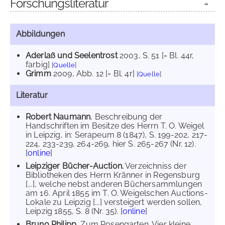
Forschungsliteratur
Abbildungen
Aderlaß und Seelentrost
2003
, S. 51 [= Bl. 44r,
farbig]
[
Quelle
]
Grimm
2009
, Abb. 12 [= Bl. 4r]
[
Quelle
]
Literatur
Robert Naumann
, Beschreibung der
Handschriften im Besitze des Herrn T. O. Weigel
in Leipzig, in: Serapeum 8 (1847), S. 199-202, 217-
224, 233-239, 264-269, hier S. 265-267 (Nr. 12).
[
online
]
Leipziger Bücher-Auction.
Verzeichniss der
Bibliotheken des Herrn Kränner in Regensburg
[...], welche nebst anderen Büchersammlungen
am 16. April 1855 im T. O. Weigelschen Auctions-
Lokale zu Leipzig [...] versteigert werden sollen,
Leipzig 1855, S. 8 (Nr. 35). [
online
]
Bruno Philipp
, Zum Rosengarten. Vier kleine