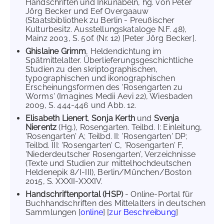
Handschriften und Inkunabeln, hg. von Peter
Jörg Becker und Eef Overgaauw
(Staatsbibliothek zu Berlin - Preußischer
Kulturbesitz. Ausstellungskataloge N.F. 48),
Mainz 2003, S. 50f. (Nr. 12) [Peter Jörg Becker].
Ghislaine Grimm
, Heldendichtung im
Spätmittelalter. Überlieferungsgeschichtliche
Studien zu den skriptographischen,
typographischen und ikonographischen
Erscheinungsformen des 'Rosengarten zu
Worms' (Imagines Medii Aevi 22), Wiesbaden
2009, S. 444-446 und Abb. 12.
Elisabeth Lienert
,
Sonja Kerth
und
Svenja
Nierentz
(Hg.), Rosengarten. Teilbd. I: Einleitung,
'Rosengarten' A; Teilbd. II: 'Rosengarten' DP;
Teilbd. III: 'Rosengarten' C, 'Rosengarten' F,
'Niederdeutscher Rosengarten', Verzeichnisse
(Texte und Studien zur mittelhochdeutschen
Heldenepik 8/I-III), Berlin/München/Boston
2015, S. XXXII-XXXIV.
Handschriftenportal (HSP)
- Online-Portal für
Buchhandschriften des Mittelalters in deutschen
Sammlungen [
online
] [
zur Beschreibung
]