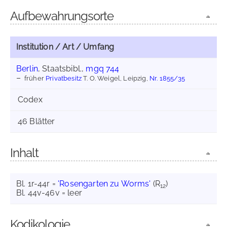
Aufbewahrungsorte
Institution / Art / Umfang
Berlin
, Staatsbibl.,
mgq 744
früher
Privatbesitz
T. O. Weigel, Leipzig,
Nr. 1855/35
Codex
46 Blätter
Inhalt
Bl. 1r-44r =
'Rosengarten zu Worms'
(R
)
12
Bl. 44v-46v = leer
Kodikologie