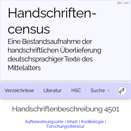
de
|
en
Handschriften­
census
Eine Bestandsaufnahme der
handschriftlichen Über­lieferung
deutschsprachiger Texte des
Mittelalters
Verzeichnisse
Literatur
HSC
Suche
Handschriftenbeschreibung 4501
Aufbewahrungsorte
|
Inhalt
|
Kodikologie
|
Forschungsliteratur