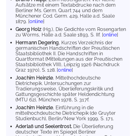
Aufsätze mit einem Textabdrucke nach dem
Berliner Ms. Germ. Quart 744 und dem
Münchener Cod. Germ. 429, Halle a.d. Saale
1879. [
online
]
Georg Holz
(Hg.), Die Gedichte vom Rosengarten
zu Worms, Halle a.d. Saale 1893, S. IIf. [
online
]
Hermann Degering
, Kurzes Verzeichnis der
germanischen Handschriften der Preußischen
Staatsbibliothek II. Die Handschriften in
Quartformat (Mitteilungen aus der Preußischen
Staatsbibliothek VIII), Leipzig 1926 (Nachdruck
Graz 1970), S. 128. [
online
]
Joachim Heinzle
, Mittelhochdeutsche
Dietrichepik. Untersuchungen zur
Tradierungsweise, Überlieferungskritik und
Gattungsgeschichte später Heldendichtung
(MTU 62), München 1978, S. 317f.
Joachim Heinzle
, Einführung in die
mittelhochdeutsche Dietrichepik (de Gruyter
Studienbuch), Berlin/New York 1999, S. 171.
Aderlaß und Seelentrost.
Die Überlieferung
deutscher Texte im Spiegel Berliner