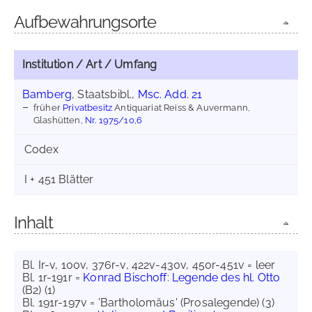
Aufbewahrungsorte
Institution / Art / Umfang
Bamberg
, Staatsbibl.,
Msc. Add. 21
früher
Privatbesitz
Antiquariat Reiss & Auvermann,
Glashütten,
Nr. 1975/10,6
Codex
I + 451 Blätter
Inhalt
Bl. Ir-v, 100v, 376r-v, 422v-430v, 450r-451v = leer
Bl. 1r-191r =
Konrad Bischoff
:
Legende des hl. Otto
(B2) (1)
Bl. 191r-197v = 'Bartholomäus' (Prosalegende) (3)