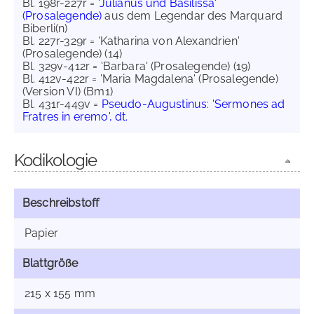
Bl. 198r-227r =
'Julianus und Basilissa'
(Prosalegende)
aus dem Legendar des Marquard
Biberli(n)
Bl. 227r-329r = 'Katharina von Alexandrien'
(Prosalegende) (14)
Bl. 329v-412r = 'Barbara' (Prosalegende) (19)
Bl. 412v-422r = 'Maria Magdalena' (Prosalegende)
(Version VI) (Bm1)
Bl. 431r-449v =
Pseudo-Augustinus
:
'Sermones ad
Fratres in eremo', dt.
Kodikologie
Beschreibstoff
Papier
Blattgröße
215 x 155 mm