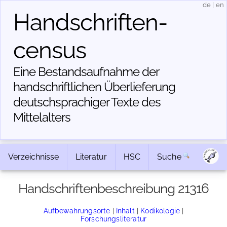
de
|
en
Handschriften­
census
Eine Bestandsaufnahme der
handschriftlichen Über­lieferung
deutschsprachiger Texte des
Mittelalters
Verzeichnisse
Literatur
HSC
Suche
Handschriftenbeschreibung 21316
Aufbewahrungsorte
|
Inhalt
|
Kodikologie
|
Forschungsliteratur