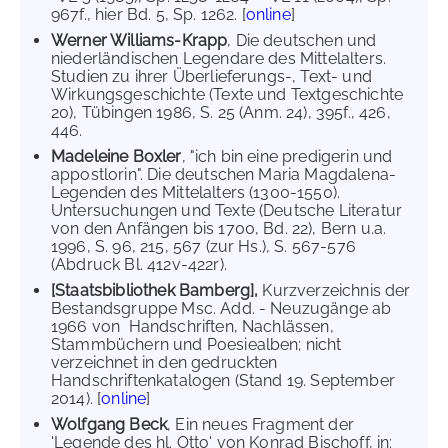
967f., hier Bd. 5, Sp. 1262. [
online
]
Werner Williams-Krapp
, Die deutschen und
niederländischen Legendare des Mittelalters.
Studien zu ihrer Überlieferungs-, Text- und
Wirkungsgeschichte (Texte und Textgeschichte
20), Tübingen 1986, S. 25 (Anm. 24), 395f., 426,
446.
Madeleine Boxler
, "ich bin eine predigerin und
appostlorin". Die deutschen Maria Magdalena-
Legenden des Mittelalters (1300-1550).
Untersuchungen und Texte (Deutsche Literatur
von den Anfängen bis 1700, Bd. 22), Bern u.a.
1996, S. 96, 215, 567 (zur Hs.), S. 567-576
(Abdruck Bl. 412v-422r).
[Staatsbibliothek Bamberg],
Kurzverzeichnis der
Bestandsgruppe Msc. Add. - Neuzugänge ab
1966 von Handschriften, Nachlässen,
Stammbüchern und Poesiealben; nicht
verzeichnet in den gedruckten
Handschriftenkatalogen (Stand 19. September
2014). [
online
]
Wolfgang Beck
, Ein neues Fragment der
'Legende des hl. Otto' von Konrad Bischoff, in: