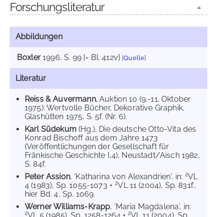
Forschungsliteratur
Abbildungen
Boxler
1996
, S. 99 [= Bl. 412v]
[
Quelle
]
Literatur
Reiss & Auvermann.
Auktion 10 (9.-11. Oktober
1975): Wertvolle Bücher, Dekorative Graphik,
Glashütten 1975, S. 5f. (Nr. 6).
Karl Südekum
(Hg.), Die deutsche Otto-Vita des
Konrad Bischoff aus dem Jahre 1473
(Veröffentlichungen der Gesellschaft für
Fränkische Geschichte I,4), Neustadt/Aisch 1982,
S. 84f.
2
Peter Assion
, 'Katharina von Alexandrien', in:
VL
2
4 (1983), Sp. 1055-1073 +
VL 11 (2004), Sp. 831f.,
hier Bd. 4, Sp. 1069.
Werner Williams-Krapp
, 'Maria Magdalena', in:
2
2
VL 5 (1985), Sp. 1258-1264 +
VL 11 (2004), Sp.