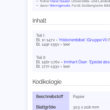
früher
Halle (Saale)
, Universitäts- und Landesb
davor
Wernigerode
, Fürstl. Stolbergische Bibl
Inhalt
Teil I:
Bl. 1r-147v =
'Historienbibel' (Gruppe VI)
(
Bl. 149r-155v = leer
Teil II:
Bl. 156r-176v =
Irmhart Öser
:
'Epistel de
Bl. 177r-193v = leer
Kodikologie
Beschreibstoff
Papier
Blattgröße
303 x 208 mm