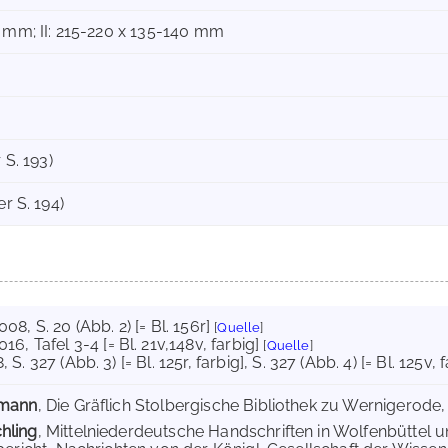
0 mm; II: 215-220 x 135-140 mm
 S. 193)
er S. 194)
008
, S. 20 (Abb. 2) [= Bl. 156r]
[
Quelle
]
016
, Tafel 3-4 [= Bl. 21v,148v, farbig]
[
Quelle
]
8
, S. 327 (Abb. 3) [= Bl. 125r, farbig]
, S. 327 (Abb. 4) [= Bl. 125v, 
emann
, Die Gräflich Stolbergische Bibliothek zu Wernigerode,
hling
, Mittelniederdeutsche Handschriften in Wolfenbüttel 