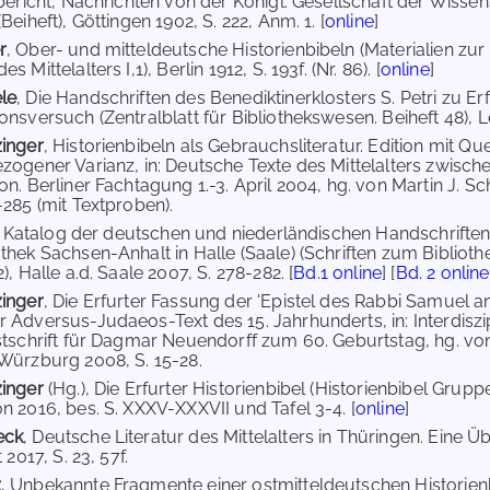
bericht, Nachrichten von der Königl. Gesellschaft der Wissens
Beiheft), Göttingen 1902, S. 222, Anm. 1. [
online
]
r
, Ober- und mitteldeutsche Historienbibeln (Materialien zur
 Mittelalters I,1), Berlin 1912, S. 193f. (Nr. 86). [
online
]
le
, Die Handschriften des Benediktinerklosters S. Petri zu Erf
nsversuch (Zentralblatt für Bibliothekswesen. Beiheft 48), Lei
zinger
, Historienbibeln als Gebrauchsliteratur. Edition mit 
zogener Varianz, in: Deutsche Texte des Mittelalters zwisc
n. Berliner Fachtagung 1.-3. April 2004, hg. von Martin J. Sc
-285 (mit Textproben).
, Katalog der deutschen und niederländischen Handschriften d
thek Sachsen-Anhalt in Halle (Saale) (Schriften zum Biblio
), Halle a.d. Saale 2007, S. 278-282. [
Bd.1 online
] [
Bd. 2 online
zinger
, Die Erfurter Fassung der 'Epistel des Rabbi Samuel an
 Adversus-Judaeos-Text des 15. Jahrhunderts, in: Interdiszi
stschrift für Dagmar Neuendorff zum 60. Geburtstag, hg. vo
Würzburg 2008, S. 15-28.
zinger
(Hg.), Die Erfurter Historienbibel (Historienbibel Grupp
n 2016, bes. S. XXXV-XXXVII und Tafel 3-4. [
online
]
eck
, Deutsche Literatur des Mittelalters in Thüringen. Eine Ü
 2017, S. 23, 57f.
z
, Unbekannte Fragmente einer ostmitteldeutschen Historienbib