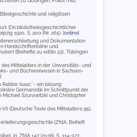
chaften zu Göttingen, Philol.-hist.
 Bibelgeschichte und religiösen
urt. Ein bibliotheksgeschichtlicher
pzig 1920, S. 200 (Nr. 265). [
online
]
Quellenerschließung und Dokumentation
hen Handschriftennähe und
hubert (Beihefte zu editio 23), Tübingen
es Mittelalters in der Universitäts- und
theks- und Büchereiwesen in Sachsen-
]
 Rabbis Isaac' - ein bislang
plinäre Germanistik im Schnittpunkt der
n Michael Szurawitzki und Christopher
e VI) (Deutsche Texte des Mittelalters 95),
berlieferungsgeschichte (ZfdA. Beiheft
el, in: ZfdA 147 (2018), S. 314-327.