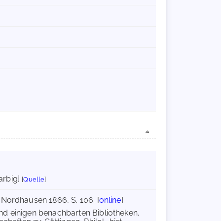
farbig]
[
Quelle
]
 Nordhausen 1866, S. 106. [
online
]
und einigen benachbarten Bibliotheken.