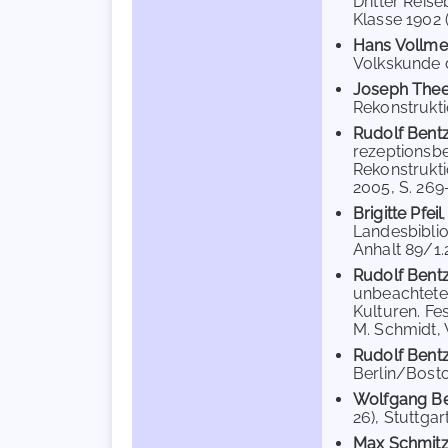
Dritter Reise
Klasse 1902 (
Hans Vollme
Volkskunde des
Joseph Thee
Rekonstruktio
Rudolf Bent
rezeptionsbe
Rekonstruktio
2005, S. 269
Brigitte Pfeil
Landesbiblio
Anhalt 89/1.2
Rudolf Bent
unbeachteter
Kulturen. Fe
M. Schmidt, 
Rudolf Bent
Berlin/Bosto
Wolfgang B
26), Stuttgart
Max Schmit