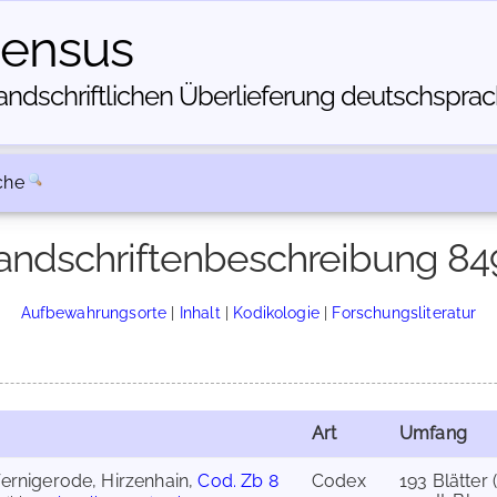
census
dschriftlichen Über­lieferung deutschsprachi
che
andschriftenbeschreibung 84
Aufbewahrungsorte
|
Inhalt
|
Kodikologie
|
Forschungsliteratur
Art
Umfang
Wernigerode, Hirzenhain,
Cod. Zb 8
Codex
193 Blätter 