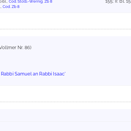
155; II: Bl. 
ibl.,
Cod. Stolb.-Wernig. Zb 8
.,
Cod. Zb 8
Vollmer Nr. 86)
s Rabbi Samuel an Rabbi Isaac'