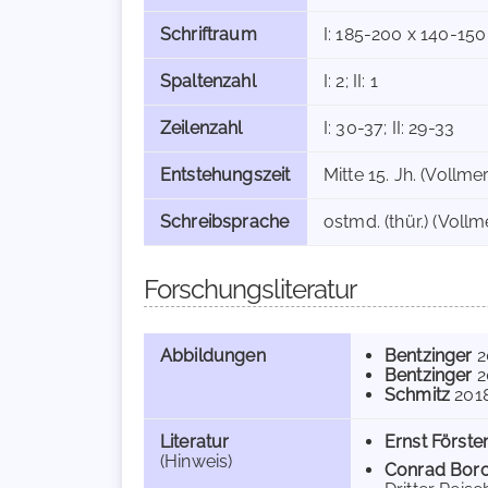
Schriftraum
I: 185-200 x 140-15
Spaltenzahl
I: 2; II: 1
Zeilenzahl
I: 30-37; II: 29-33
Entstehungszeit
Mitte 15. Jh. (Vollmer
Schreibsprache
ostmd. (thür.) (Vollm
Forschungsliteratur
Abbildungen
Bentzinger
2
Bentzinger
2
Schmitz
201
Literatur
Ernst Först
(Hinweis)
Conrad Borc