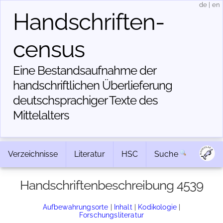
de
|
en
Handschriften­
census
Eine Bestandsaufnahme der
handschriftlichen Über­lieferung
deutschsprachiger Texte des
Mittelalters
Verzeichnisse
Literatur
HSC
Suche
Handschriftenbeschreibung 4539
Aufbewahrungsorte
|
Inhalt
|
Kodikologie
|
Forschungsliteratur