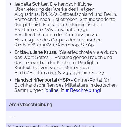
Isabella Schiller
, Die handschriftliche
Überlieferung der Werke des Heiligen
Augustinus, Bd. X/2: Ostdeutschland und Berlin.
Verzeichnis nach Bibliotheken (Sitzungsberichte
der phil.-hist. Klasse der Österreichischen
Akademie der Wissenschaften 791;
Veröffentlichungen der Kommission zur
Herausgabe des Corpus der lateinischen
Kirchenväter XXVI), Wien 2009, S. 169.
Britta-Juliane Kruse
, "Sie erleuchtete viele durch
das Wort Gottes" - Verkündigende Frauen und
das Lehrverbot der Kirche, in: Predigt im
Kontext, hg. von Volker Mertens u.a.,
Berlin/Boston 2013, S. 435-471, hier S. 447.
Handschriftenportal (HSP)
- Online-Portal für
Buchhandschriften des Mittelalters in deutschen
Sammlungen [
online
] [
zur Beschreibung
]
Archivbeschreibung
---
Mitteilungen von Sine Nomine, Regina D. Schiewer