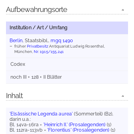
Aufbewahrungsorte
Institution / Art / Umfang
Berlin
, Staatsbibl.,
mgq 1490
früher
Privatbesitz
Antiquariat Ludwig Rosenthal,
München,
Nr. 1915/155,241
Codex
noch III + 128 + II Blätter
Inhalt
'Elsässische Legenda aurea'
(Sommerteil) (B2),
darin u.a.:
Bl. 14va-16ra =
'Heinrich II.' (Prosalegenden)
(1)
Bl. 112ra-113vb =
'Florentius' (Prosalegenden)
(1)