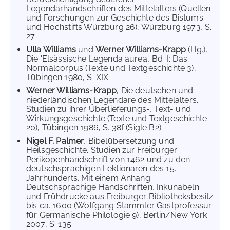
Legendarhandschriften des Mittelalters (Quellen
und Forschungen zur Geschichte des Bistums
und Hochstifts Würzburg 26), Würzburg 1973, S.
27.
Ulla Williams
und
Werner Williams-Krapp
(Hg.),
Die 'Elsässische Legenda aurea', Bd. I: Das
Normalcorpus (Texte und Textgeschichte 3),
Tübingen 1980, S. XIX.
Werner Williams-Krapp
, Die deutschen und
niederländischen Legendare des Mittelalters.
Studien zu ihrer Überlieferungs-, Text- und
Wirkungsgeschichte (Texte und Textgeschichte
20), Tübingen 1986, S. 38f (Sigle B2).
Nigel F. Palmer
, Bibelübersetzung und
Heilsgeschichte. Studien zur Freiburger
Perikopenhandschrift von 1462 und zu den
deutschsprachigen Lektionaren des 15.
Jahrhunderts. Mit einem Anhang:
Deutschsprachige Handschriften, Inkunabeln
und Frühdrucke aus Freiburger Bibliotheksbesitz
bis ca. 1600 (Wolfgang Stammler Gastprofessur
für Germanische Philologie 9), Berlin/New York
2007, S. 135.