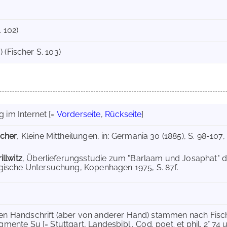
. 102)
 (Fischer S. 103)
 im Internet
[=
Vorderseite
,
Rückseite
]
cher
, Kleine Mittheilungen, in: Germania 30 (1885), S. 98-107, h
llwitz
, Überlieferungsstudie zum "Barlaam und Josaphat" de
ische Untersuchung, Kopenhagen 1975, S. 87f.
hen Handschrift (aber von anderer Hand) stammen nach Fisc
gmente Su [= Stuttgart, Landesbibl., Cod. poet. et phil. 2° 74 