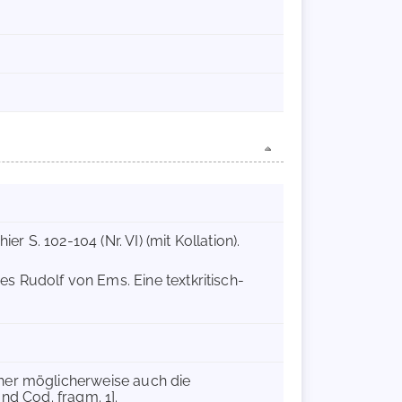
ier S. 102-104 (Nr. VI) (mit Kollation).
s Rudolf von Ems. Eine textkritisch-
her möglicherweise auch die
und Cod. fragm. 1].