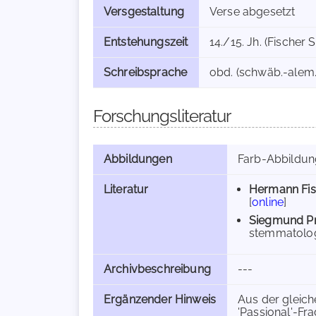
Versgestaltung
Verse abgesetzt
Entstehungszeit
14./15. Jh. (Fischer S
Schreibsprache
obd. (schwäb.-alem.)
Forschungsliteratur
Abbildungen
Farb-Abbildung
Literatur
Hermann Fis
[
online
]
Siegmund Pri
stemmatolog
Archivbeschreibung
---
Ergänzender Hinweis
Aus der gleic
'Passional'-Fra