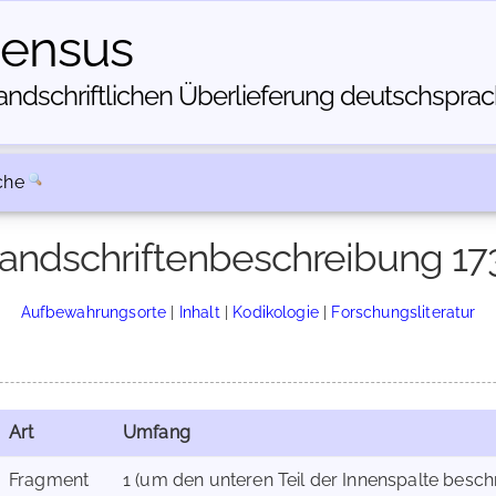
census
dschriftlichen Über­lieferung deutschsprachi
che
andschriftenbeschreibung 17
Aufbewahrungsorte
|
Inhalt
|
Kodikologie
|
Forschungsliteratur
Art
Umfang
Fragment
1 (um den unteren Teil der Innenspalte beschn