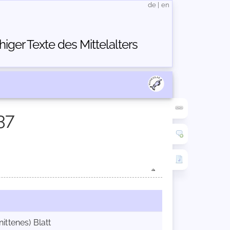
de
|
en
ger Texte des Mittelalters
37
ittenes) Blatt