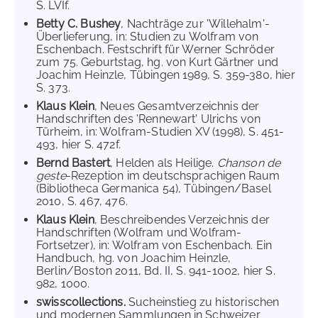
S. LVIf.
Betty C. Bushey
, Nachträge zur 'Willehalm'-
Überlieferung, in: Studien zu Wolfram von
Eschenbach. Festschrift für Werner Schröder
zum 75. Geburtstag, hg. von Kurt Gärtner und
Joachim Heinzle, Tübingen 1989, S. 359-380, hier
S. 373.
Klaus Klein
, Neues Gesamtverzeichnis der
Handschriften des 'Rennewart' Ulrichs von
Türheim, in: Wolfram-Studien XV (1998), S. 451-
493, hier S. 472f.
Bernd Bastert
, Helden als Heilige.
Chanson de
geste
-Rezeption im deutschsprachigen Raum
(Bibliotheca Germanica 54), Tübingen/Basel
2010, S. 467, 476.
Klaus Klein
, Beschreibendes Verzeichnis der
Handschriften (Wolfram und Wolfram-
Fortsetzer), in: Wolfram von Eschenbach. Ein
Handbuch, hg. von Joachim Heinzle,
Berlin/Boston 2011, Bd. II, S. 941-1002, hier S.
982, 1000.
swisscollections.
Sucheinstieg zu historischen
und modernen Sammlungen in Schweizer