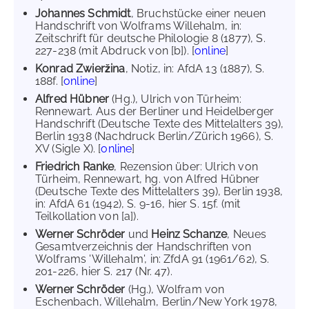
Johannes Schmidt
, Bruchstücke einer neuen
Handschrift von Wolframs Willehalm, in:
Zeitschrift für deutsche Philologie 8 (1877), S.
227-238 (mit Abdruck von [b]). [
online
]
Konrad Zwieržina
, Notiz, in: AfdA 13 (1887), S.
188f. [
online
]
Alfred Hübner
(Hg.), Ulrich von Türheim:
Rennewart. Aus der Berliner und Heidelberger
Handschrift (Deutsche Texte des Mittelalters 39),
Berlin 1938 (Nachdruck Berlin/Zürich 1966), S.
XV (Sigle X). [
online
]
Friedrich Ranke
, Rezension über: Ulrich von
Türheim, Rennewart, hg. von Alfred Hübner
(Deutsche Texte des Mittelalters 39), Berlin 1938,
in: AfdA 61 (1942), S. 9-16, hier S. 15f. (mit
Teilkollation von [a]).
Werner Schröder
und
Heinz Schanze
, Neues
Gesamtverzeichnis der Handschriften von
Wolframs 'Willehalm', in: ZfdA 91 (1961/62), S.
201-226, hier S. 217 (Nr. 47).
Werner Schröder
(Hg.), Wolfram von
Eschenbach, Willehalm, Berlin/New York 1978,