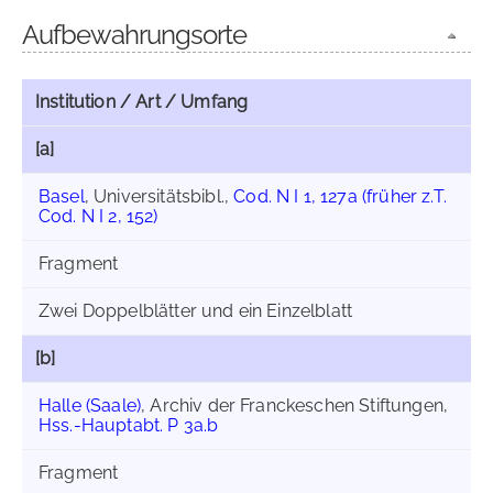
Aufbewahrungsorte
Institution / Art / Umfang
[a]
Basel
, Universitätsbibl.,
Cod. N I 1, 127a (früher z.T.
Cod. N I 2, 152)
Fragment
Zwei Doppelblätter und ein Einzelblatt
[b]
Halle (Saale)
, Archiv der Franckeschen Stiftungen,
Hss.-Hauptabt. P 3a.b
Fragment