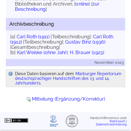
Bibliotheken und Archiven. [
online
] [
zur
Beschreibung
]
Archivbeschreibung
[a]
Carl Roth (1911)
[Teilbeschreibung];
Carl Roth
(1912)
[Teilbeschreibung];
Gustav Binz (1936)
[Gesamtbeschreibung]
[b]
Karl Weiske (ohne Jahr)
;
H. Brauer (1923)
November 2023
Diese Daten basieren auf dem
Marburger Repertorium
deutschsprachiger Handschriften des 13. und 14.
Jahrhunderts.
Mitteilung (Ergänzung/Korrektur)
Handschriftencensus 2026
Impressum
|
Datenschutzerklärung