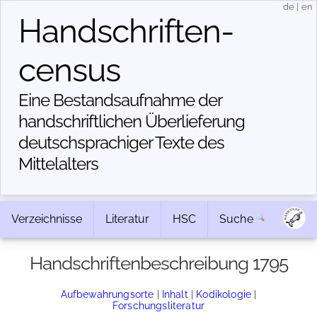
de
|
en
Handschriften­
census
Eine Bestandsaufnahme der
handschriftlichen Über­lieferung
deutschsprachiger Texte des
Mittelalters
Verzeichnisse
Literatur
HSC
Suche
Handschriftenbeschreibung 1795
Aufbewahrungsorte
|
Inhalt
|
Kodikologie
|
Forschungsliteratur