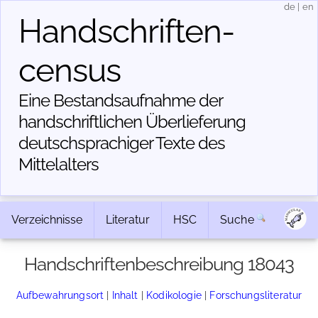
de
|
en
Handschriften­
census
Eine Bestandsaufnahme der
handschriftlichen Über­lieferung
deutschsprachiger Texte des
Mittelalters
Verzeichnisse
Literatur
HSC
Suche
Handschriftenbeschreibung 18043
Aufbewahrungsort
|
Inhalt
|
Kodikologie
|
Forschungsliteratur