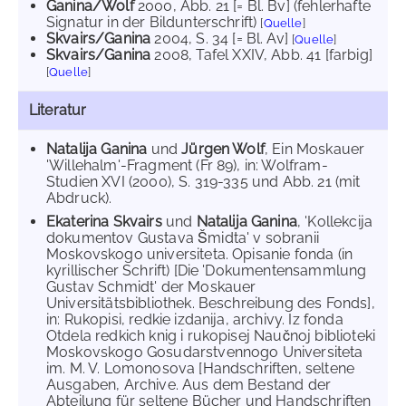
Ganina/Wolf
2000
, Abb. 21 [= Bl. Bv] (fehlerhafte
Signatur in der Bildunterschrift)
[
Quelle
]
Skvairs/Ganina
2004
, S. 34 [= Bl. Av]
[
Quelle
]
Skvairs/Ganina
2008
, Tafel XXIV, Abb. 41 [farbig]
[
Quelle
]
Literatur
Natalija Ganina
und
Jürgen Wolf
, Ein Moskauer
'Willehalm'-Fragment (Fr 89), in: Wolfram-
Studien XVI (2000), S. 319-335 und Abb. 21 (mit
Abdruck).
Ekaterina Skvairs
und
Natalija Ganina
, 'Kollekcija
dokumentov Gustava Šmidta' v sobranii
Moskovskogo universiteta. Opisanie fonda (in
kyrillischer Schrift) [Die 'Dokumentensammlung
Gustav Schmidt' der Moskauer
Universitätsbibliothek. Beschreibung des Fonds],
in: Rukopisi, redkie izdanija, archivy. Iz fonda
Otdela redkich knig i rukopisej Naučnoj biblioteki
Moskovskogo Gosudarstvennogo Universiteta
im. M. V. Lomonosova [Handschriften, seltene
Ausgaben, Archive. Aus dem Bestand der
Abteilung für seltene Bücher und Handschriften