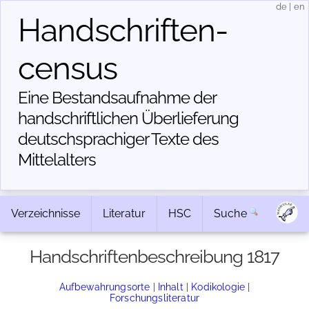
de
|
en
Handschriften­
census
Eine Bestandsaufnahme der
handschriftlichen Über­lieferung
deutschsprachiger Texte des
Mittelalters
Verzeichnisse
Literatur
HSC
Suche
Handschriftenbeschreibung 1817
Aufbewahrungsorte
|
Inhalt
|
Kodikologie
|
Forschungsliteratur