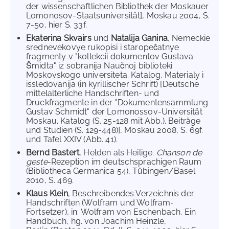
der wissenschaftlichen Bibliothek der Moskauer
Lomonosov-Staatsuniversität], Moskau 2004, S.
7-50, hier S. 33f.
Ekaterina Skvairs
und
Natalija Ganina
, Nemeckie
srednevekovye rukopisi i staropečatnye
fragmenty v "kollekcii dokumentov Gustava
Šmidta" iz sobranija Naučnoj biblioteki
Moskovskogo universiteta. Katalog. Materialy i
issledovanija (in kyrillischer Schrift) [Deutsche
mittelalterliche Handschriften- und
Druckfragmente in der "Dokumentensammlung
Gustav Schmidt" der Lomonossov-Universität
Moskau. Katalog (S. 25-128 mit Abb.). Beiträge
und Studien (S. 129-448)], Moskau 2008, S. 69f.
und Tafel XXIV (Abb. 41).
Bernd Bastert
, Helden als Heilige.
Chanson de
geste
-Rezeption im deutschsprachigen Raum
(Bibliotheca Germanica 54), Tübingen/Basel
2010, S. 469.
Klaus Klein
, Beschreibendes Verzeichnis der
Handschriften (Wolfram und Wolfram-
Fortsetzer), in: Wolfram von Eschenbach. Ein
Handbuch, hg. von Joachim Heinzle,