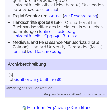
germ. 496-670) (Kataloge der
Universitätsbibliothek Heidelberg XI), Wiesbaden
2014, S. 420-422. [
online
]
Digital Scriptorium
[
online
] [
zur Beschreibung
]
Handschriftenportal (HSP)
- Online-Portal für
Buchhandschriften des Mittelalters in deutschen
Sammlungen [
online
] [
Heidelberg,
Universitätsbibl., Cpg 648, Bl. 6-22
]
Medieval and Renaissance Manuscripts (Hollis
Catalog),
Harvard University, Cambridge (Mass.).
[
online
] [
zur Beschreibung
]
Archivbeschreibung
[a] ---
[b]
Günther Jungbluth (1938)
Mitteilungen von Sine Nomine
Regina Cermann (Wien), cr, Januar 2022
Mitteilung (Ergänzung/Korrektur)