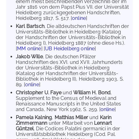
einem meist beschreibenden Verzeichniß der im
Jahr 1816 von dem Papst Pius VII. der Universität
Heidelberg zurückgegebenen Handschriften,
Heidelberg 1817, S. 517. [
online
]
Karl Bartsch
, Die altdeutschen Handschriften der
Universitäts-Bibliothek in Heidelberg (Katalog
der Handschriften der Universitäts-Bibliothek in
Heidelberg I), Heidelberg 1887 (ohne diese Hs.).
[
MM online
] [
UB Heidelberg online
]
Jakob Wille
, Die deutschen Pfälzer
Handschriften des XVI. und XVII. Jahrhunderts
der Universitäts-Bibliothek in Heidelberg
(Katalog der Handschriften der Universitäts-
Bibliothek in Heidelberg II), Heidelberg 1903, S.
89. [
online
]
Christopher U. Faye
und
William H. Bond
,
Supplement to the Census of Medieval and
Renaissance Manuscripts in the United States
and Canada, New York 1962, S. 259. [
online
]
Pamela Kalning
,
Matthias Miller
und
Karin
Zimmermann
unter Mitarbeit von
Lennart
Güntzel
, Die Codices Palatini germanici in der
Universitätsbibliothek Heidelberg (Cod. Pal.