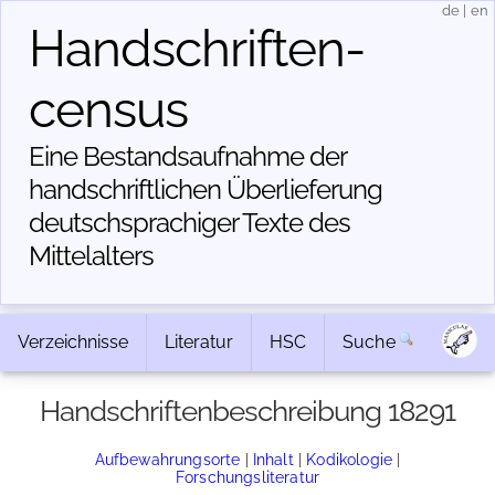
de
|
en
Handschriften­
census
Eine Bestandsaufnahme der
handschriftlichen Über­lieferung
deutschsprachiger Texte des
Mittelalters
Verzeichnisse
Literatur
HSC
Suche
Handschriftenbeschreibung 18291
Aufbewahrungsorte
|
Inhalt
|
Kodikologie
|
Forschungsliteratur