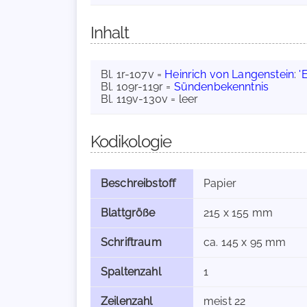
Inhalt
Bl. 1r-107v =
Heinrich von Langenstein
:
'
Bl. 109r-119r =
Sündenbekenntnis
Bl. 119v-130v = leer
Kodikologie
Beschreibstoff
Papier
Blattgröße
215 x 155 mm
Schriftraum
ca. 145 x 95 mm
Spaltenzahl
1
Zeilenzahl
meist 22