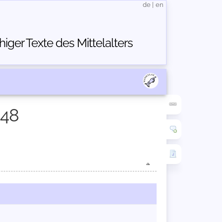
de
|
en
ger Texte des Mittelalters
248