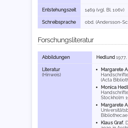
Entstehungszeit
1469 (vgl. Bl. 106v)
Schreibsprache
obd. (Andersson-Schm
Forschungsliteratur
Abbildungen
Hedlund
1977
,
Literatur
Margarete A
(Hinweis)
Handschrifte
(Acta Bibliot
Monica Hed
Handschrifte
Stockholm 19
Margarete A
Universitäts
Bibliothecae 
Klaus Graf
, 
2020 in Archiv