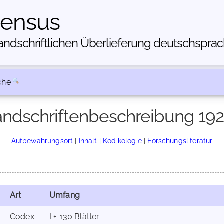
census
dschriftlichen Über­lieferung deutschsprachi
che
ndschriftenbeschreibung 19
Aufbewahrungsort
|
Inhalt
|
Kodikologie
|
Forschungsliteratur
Art
Umfang
Codex
I + 130 Blätter