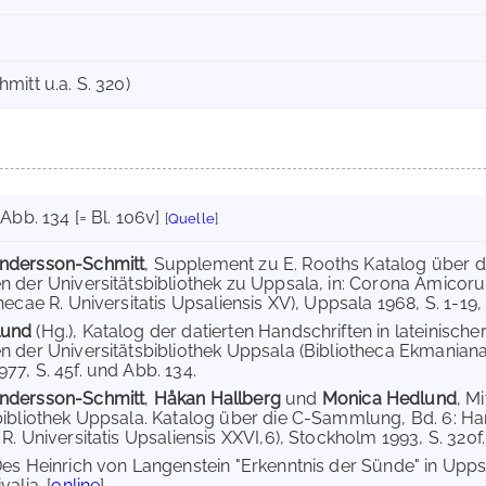
itt u.a. S. 320)
 Abb. 134 [= Bl. 106v]
[
Quelle
]
ndersson-Schmitt
, Supplement zu E. Rooths Katalog über di
n der Universitätsbibliothek zu Uppsala, in: Corona Amicoru
hecae R. Universitatis Upsaliensis XV), Uppsala 1968, S. 1-19, h
lund
(Hg.), Katalog der datierten Handschriften in lateinische
n der Universitätsbibliothek Uppsala (Bibliotheca Ekmaniana 
77, S. 45f. und Abb. 134.
ndersson-Schmitt
,
Håkan Hallberg
und
Monica Hedlund
, M
bibliothek Uppsala. Katalog über die C-Sammlung, Bd. 6: Ha
R. Universitatis Upsaliensis XXVI,6), Stockholm 1993, S. 320f.
Des Heinrich von Langenstein "Erkenntnis der Sünde" in Upp
alia. [
online
]