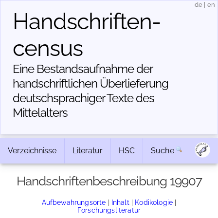
de
|
en
Handschriften­
census
Eine Bestandsaufnahme der
handschriftlichen Über­lieferung
deutschsprachiger Texte des
Mittelalters
Verzeichnisse
Literatur
HSC
Suche
Handschriftenbeschreibung 19907
Aufbewahrungsorte
|
Inhalt
|
Kodikologie
|
Forschungsliteratur