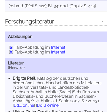
(ost)md. (Pfeil S. 122); Bl. 34: obd. (Oppitz S. 444)
Forschungsliteratur
Abbildungen
[
]
Farb-Abbildung im
Internet
a
[
]
Farb-Abbildung im
Internet
b
Literatur
(Hinweis)
Brigitte Pfeil
, Katalog der deutschen und
niederländischen Handschriften des Mittelalters
in der Universitäts- und Landesbibliothek
Sachsen-Anhalt in Halle (Saale) (Schriften zum
Bibliotheks- und Büchereiwesen in Sachsen-
Anhalt 89/1.2), Halle a.d. Saale 2007, S. 121-131.
[
Bd.1 online
] [
Bd. 2 online
]
Ulrich-Dieter Oppitz
, Ergänzungen zu "Deutsche