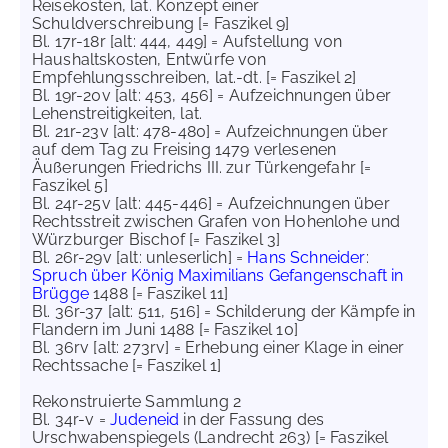
Reisekosten, lat. Konzept einer
Schuldverschreibung [= Faszikel 9]
Bl. 17r-18r [alt: 444, 449] = Aufstellung von
Haushaltskosten, Entwürfe von
Empfehlungsschreiben, lat.-dt. [= Faszikel 2]
Bl. 19r-20v [alt: 453, 456] = Aufzeichnungen über
Lehenstreitigkeiten, lat.
Bl. 21r-23v [alt: 478-480] = Aufzeichnungen über
auf dem Tag zu Freising 1479 verlesenen
Äußerungen Friedrichs III. zur Türkengefahr [=
Faszikel 5]
Bl. 24r-25v [alt: 445-446] = Aufzeichnungen über
Rechtsstreit zwischen Grafen von Hohenlohe und
Würzburger Bischof [= Faszikel 3]
Bl. 26r-29v [alt: unleserlich] =
Hans Schneider
:
Spruch über König Maximilians Gefangenschaft in
Brügge
1488 [= Faszikel 11]
Bl. 36r-37 [alt: 511, 516] = Schilderung der Kämpfe in
Flandern im Juni 1488 [= Faszikel 10]
Bl. 36rv [alt: 273rv] = Erhebung einer Klage in einer
Rechtssache [= Faszikel 1]
Rekonstruierte Sammlung 2
Bl. 34r-v =
Judeneid
in der Fassung des
Urschwabenspiegels (Landrecht 263) [= Faszikel