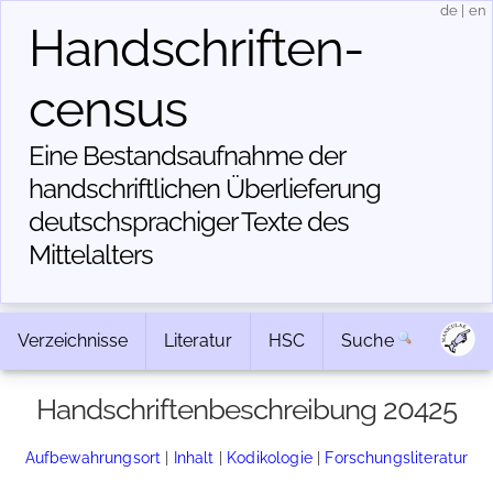
de
|
en
Handschriften­
census
Eine Bestandsaufnahme der
handschriftlichen Über­lieferung
deutschsprachiger Texte des
Mittelalters
Verzeichnisse
Literatur
HSC
Suche
Handschriftenbeschreibung 20425
Aufbewahrungsort
|
Inhalt
|
Kodikologie
|
Forschungsliteratur