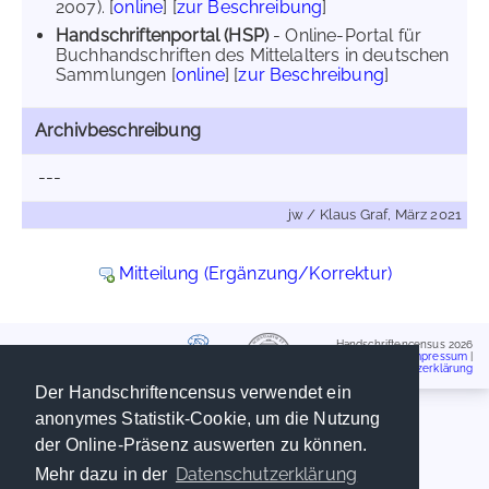
2007). [
online
] [
zur Beschreibung
]
Handschriftenportal (HSP)
- Online-Portal für
Buchhandschriften des Mittelalters in deutschen
Sammlungen [
online
] [
zur Beschreibung
]
Archivbeschreibung
---
jw / Klaus Graf, März 2021
Mitteilung (Ergänzung/Korrektur)
Handschriftencensus 2026
Impressum
|
Datenschutzerklärung
Der Handschriftencensus verwendet ein
anonymes Statistik-Cookie, um die Nutzung
der Online-Präsenz auswerten zu können.
Datenschutzerklärung
Mehr dazu in der