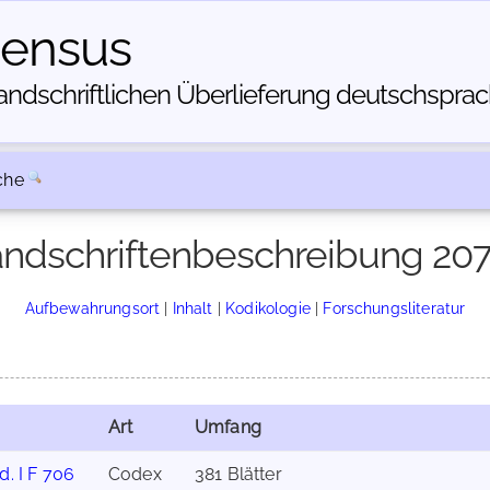
census
dschriftlichen Über­lieferung deutschsprachi
che
ndschriftenbeschreibung 20
Aufbewahrungsort
|
Inhalt
|
Kodikologie
|
Forschungsliteratur
Art
Umfang
d. I F 706
Codex
381 Blätter