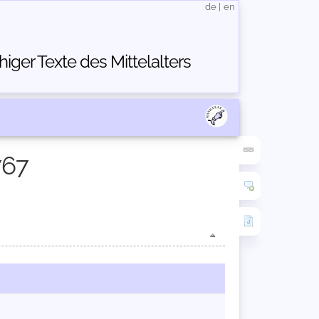
de
|
en
ger Texte des Mittelalters
767