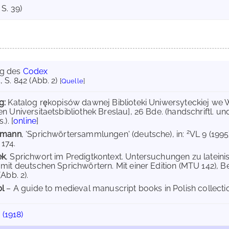
S. 39)
g des
Codex
4
, S. 842 (Abb. 2)
[
Quelle
]
g:
Katalog rękopisów dawnej Biblioteki Uniwersyteckiej we 
n Universitaetsbibliothek Breslau], 26 Bde. (handschriftl. un
). [
online
]
2
lmann
, 'Sprichwörtersammlungen' (deutsche), in:
VL 9 (1995
 174.
ek
, Sprichwort im Predigtkontext. Untersuchungen zu late
mit deutschen Sprichwörtern. Mit einer Edition (MTU 142), Ber
Abb. 2).
pl
– A guide to medieval manuscript books in Polish collectio
 (1918)