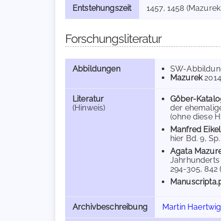
Entstehungszeit
1457, 1458 (Mazurek 
Forschungsliteratur
Abbildungen
SW-Abbildun
Mazurek
201
Literatur
Göber-Katalo
(Hinweis)
der ehemalige
(ohne diese Hs.
Manfred Eike
hier Bd. 9, Sp.
Agata Mazur
Jahrhunderts 
294-305, 842 (
Manuscripta.
Archivbeschreibung
Martin Haertwig