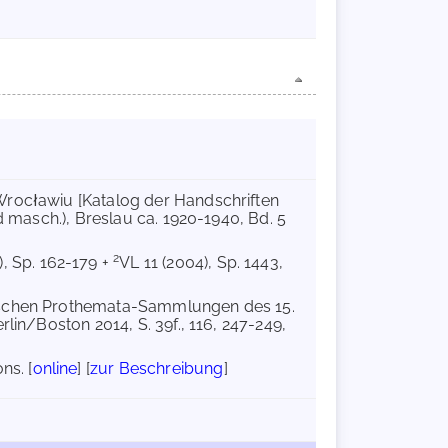
Wrocławiu [Katalog der Handschriften
d masch.), Breslau ca. 1920-1940, Bd. 5
2
), Sp. 162-179 +
VL 11 (2004), Sp. 1443,
inischen Prothemata-Sammlungen des 15.
lin/Boston 2014, S. 39f., 116, 247-249,
ns. [
online
] [
zur Beschreibung
]