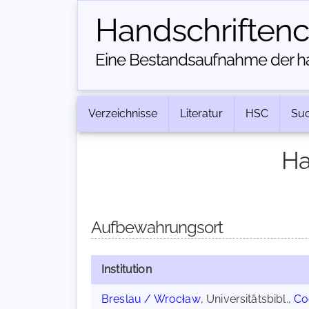
Handschriften­
Eine Bestandsaufnahme der han
Verzeichnisse
Literatur
HSC
Su
Ha
Aufbewahrungsort
Institution
Breslau / Wrocław
, Universitätsbibl.,
Co