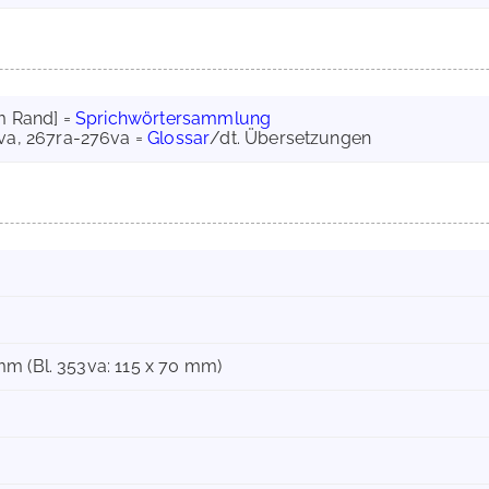
am Rand] =
Sprichwörtersammlung
5va, 267ra-276va =
Glossar
/dt. Übersetzungen
m (Bl. 353va: 115 x 70 mm)