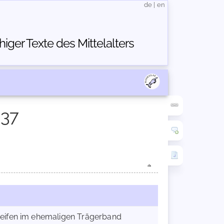
de
|
en
ger Texte des Mittelalters
937
treifen im ehemaligen Trägerband