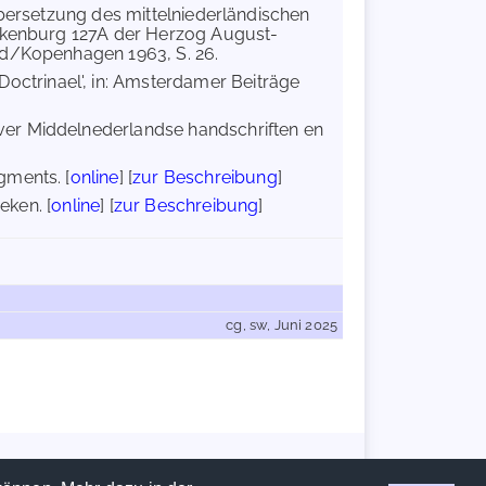
Übersetzung des mittelniederländischen
ankenburg 127A der Herzog August-
nd/Kopenhagen 1963, S. 26.
Doctrinael', in: Amsterdamer Beiträge
er Middelnederlandse handschriften en
gments. [
online
] [
zur Beschreibung
]
eken. [
online
] [
zur Beschreibung
]
cg, sw, Juni 2025
Handschriftencensus 2026 |
Impressum
|
Datenschutzerklärung