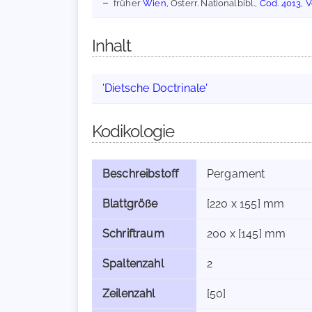
früher
Wien
, Österr. Nationalbibl.,
Cod. 4013, 
Inhalt
'Dietsche Doctrinale'
Kodikologie
Beschreibstoff
Pergament
Blattgröße
[220 x 155] mm
Schriftraum
200 x [145] mm
Spaltenzahl
2
Zeilenzahl
[50]