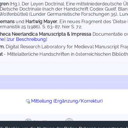
ggren
(Hg.), Der Leyen Doctrinal. Eine mittelniederdeutsche 
Dietsche Doctrinale (nach der Handschrift Codex Guelf. Bl
 Wolfenbüttel) (Lunder Germanistische Forschungen 35), Lu
Biemans
und
Hartwig Mayer
, Ein neues Fragment des 'Dietse 
rmanistik 25 (1986), S. 63-87, hier S. 72.
otheca Neerlandica Manuscripta & Impressa
Documentatie ov
ne
] [
zur Beschreibung
]
m.
Digital Research Laboratory for Medieval Manuscript Fra
at
- Mittelalterliche Handschriften in österreichischen Biblioth
Mitteilung (Ergänzung/Korrektur)