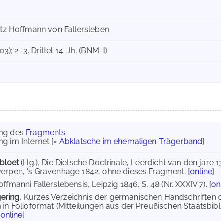
sitz Hoffmann von Fallersleben
03); 2.-3. Drittel 14. Jh. (BNM-I)
ung des
Fragments
g im Internet
[=
Abklatsche im ehemaligen Trägerband
]
kbloet
(Hg.), Die Dietsche Doctrinale, Leerdicht van den jare
erpen, 's Gravenhage 1842, ohne dieses Fragment. [
online
]
ffmanni Fallerslebensis, Leipzig 1846, S. 48 (Nr. XXXIV.7). [
on
ering
, Kurzes Verzeichnis der germanischen Handschriften de
 in Folioformat (Mitteilungen aus der Preußischen Staatsbibl
[
online
]