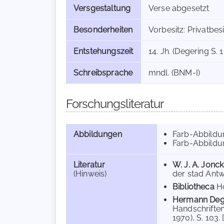
Versgestaltung
Verse abgesetzt
Besonderheiten
Vorbesitz: Privatbe
Entstehungszeit
14. Jh. (Degering S. 1
Schreibsprache
mndl. (BNM-I)
Forschungsliteratur
Abbildungen
Farb-Abbild
Farb-Abbildun
Literatur
W. J. A. Jonc
(Hinweis)
der stad Antw
Bibliotheca
Ho
Hermann Deg
Handschriften
1970), S. 103. 