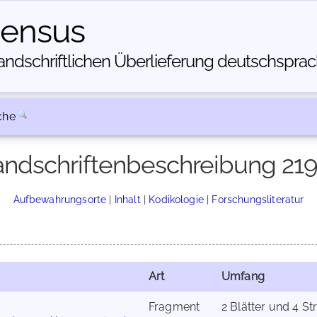
census
dschriftlichen Über­lieferung deutschsprachi
che
ndschriftenbeschreibung 21
Aufbewahrungsorte
|
Inhalt
|
Kodikologie
|
Forschungsliteratur
Art
Umfang
Fragment
2 Blätter und 4 S