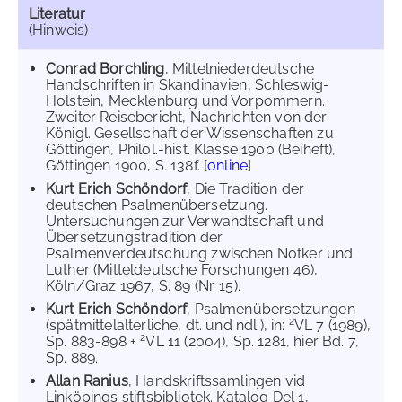
Literatur
(Hinweis)
Conrad Borchling
, Mittelniederdeutsche
Handschriften in Skandinavien, Schleswig-
Holstein, Mecklenburg und Vorpommern.
Zweiter Reisebericht, Nachrichten von der
Königl. Gesellschaft der Wissenschaften zu
Göttingen, Philol.-hist. Klasse 1900 (Beiheft),
Göttingen 1900, S. 138f. [
online
]
Kurt Erich Schöndorf
, Die Tradition der
deutschen Psalmenübersetzung.
Untersuchungen zur Verwandtschaft und
Übersetzungstradition der
Psalmenverdeutschung zwischen Notker und
Luther (Mitteldeutsche Forschungen 46),
Köln/Graz 1967, S. 89 (Nr. 15).
Kurt Erich Schöndorf
, Psalmenübersetzungen
2
(spätmittelalterliche, dt. und ndl.), in:
VL 7 (1989),
2
Sp. 883-898 +
VL 11 (2004), Sp. 1281, hier Bd. 7,
Sp. 889.
Allan Ranius
, Handskriftssamlingen vid
Linköpings stiftsbibliotek. Katalog Del 1,