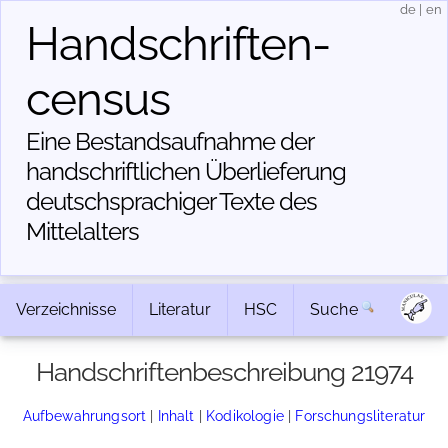
de
|
en
Handschriften­
census
Eine Bestandsaufnahme der
handschriftlichen Über­lieferung
deutschsprachiger Texte des
Mittelalters
Verzeichnisse
Literatur
HSC
Suche
Handschriftenbeschreibung 21974
Aufbewahrungsort
|
Inhalt
|
Kodikologie
|
Forschungsliteratur