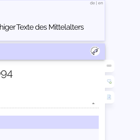
de
|
en
ger Texte des Mittelalters
094