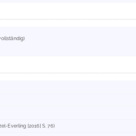
ollständig)
l-Everling [2016] S. 76)