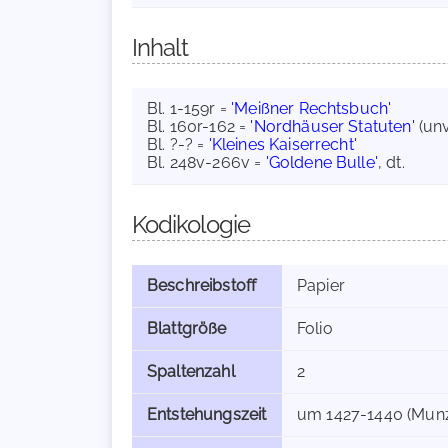
Inhalt
Bl. 1-159r =
'Meißner Rechtsbuch'
Bl. 160r-162 =
'Nordhäuser Statuten'
(unv
Bl. ?-? =
'Kleines Kaiserrecht'
Bl. 248v-266v =
'Goldene Bulle'
, dt.
Kodikologie
Beschreibstoff
Papier
Blattgröße
Folio
Spaltenzahl
2
Entstehungszeit
um 1427-1440 (Munze