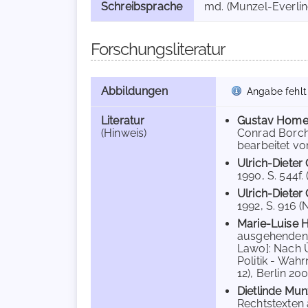
Schreibsprache
md. (Munzel-Everling
Forschungsliteratur
Abbildungen
Angabe fehlt
Literatur
Gustav Home
(Hinweis)
Conrad Borchl
bearbeitet vo
Ulrich-Dieter
1990, S. 544f. 
Ulrich-Dieter
1992, S. 916 (N
Marie-Luise
ausgehenden M
Lawo]: Nach Ü
Politik - Wah
12), Berlin 200
Dietlinde Mun
Rechtstexten 