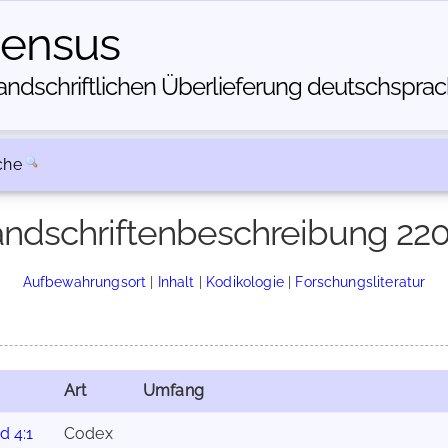
census
dschriftlichen Über­lieferung deutschsprachi
che
ndschriftenbeschreibung 22
Aufbewahrungsort
|
Inhalt
|
Kodikologie
|
Forschungsliteratur
Art
Umfang
d 4:1
Codex