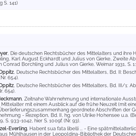
 S. 141)
yer
, Die deutschen Rechtsbücher des Mittelalters und ihre 
ing, Karl August Eckhardt und Julius von Gierke, Zweite Abt
n Conrad Borchling und Julius von Gierke, Weimar 1931, S. 114
 Oppitz
, Deutsche Rechtsbücher des Mittelalters, Bd. II: Be
(Nr. 654).
 Oppitz
, Deutsche Rechtsbücher des Mittelalters, Bd. III/1:
r. 654).
 Heckmann
, Zeitnahe Wahrnehmung und internationale Ausstra
ittelalter mit einem Ausblick auf die frühe Neuzeit (mit ei
berlieferungszusammenhang geordnete Abschriften der Gold
rnehmung - Rezeption, Bd. II, hg. von Ulrike Hohensee u.a.
9, S. 933-1042, hier S. 1009f. (Nr. 93).
zel-Everling
, Habent sua fata libelli ... - Eine spätmittelalt
aus Mühlhausen in der Leopoldina-Bibliothek der Deutschen