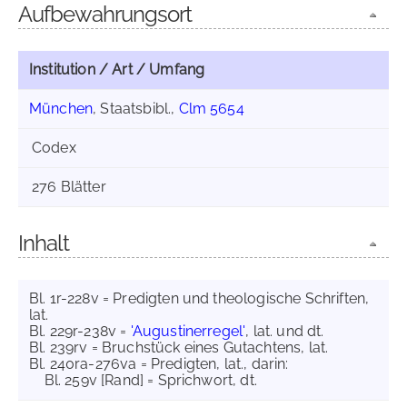
Aufbewahrungsort
Institution / Art / Umfang
München
, Staatsbibl.,
Clm 5654
Codex
276 Blätter
Inhalt
Bl. 1r-228v = Predigten und theologische Schriften,
lat.
Bl. 229r-238v =
'Augustinerregel'
, lat. und dt.
Bl. 239rv = Bruchstück eines Gutachtens, lat.
Bl. 240ra-276va = Predigten, lat., darin:
Bl. 259v [Rand] = Sprichwort, dt.