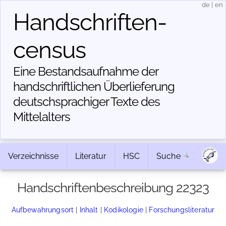
de
|
en
Handschriften­
census
Eine Bestandsaufnahme der
handschriftlichen Über­lieferung
deutschsprachiger Texte des
Mittelalters
Verzeichnisse
Literatur
HSC
Suche
Handschriftenbeschreibung 22323
Aufbewahrungsort
|
Inhalt
|
Kodikologie
|
Forschungsliteratur