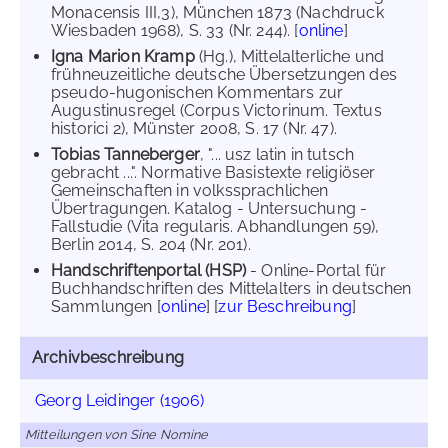
Monacensis III,3), München 1873 (Nachdruck
Wiesbaden 1968), S. 33 (Nr. 244). [
online
]
Igna Marion Kramp
(Hg.), Mittelalterliche und
frühneuzeitliche deutsche Übersetzungen des
pseudo-hugonischen Kommentars zur
Augustinusregel (Corpus Victorinum. Textus
historici 2), Münster 2008, S. 17 (Nr. 47).
Tobias Tanneberger
, "... usz latin in tutsch
gebracht ...". Normative Basistexte religiöser
Gemeinschaften in volkssprachlichen
Übertragungen. Katalog - Untersuchung -
Fallstudie (Vita regularis. Abhandlungen 59),
Berlin 2014, S. 204 (Nr. 201).
Handschriftenportal (HSP)
- Online-Portal für
Buchhandschriften des Mittelalters in deutschen
Sammlungen [
online
] [
zur Beschreibung
]
Archivbeschreibung
Georg Leidinger (1906)
Mitteilungen von Sine Nomine