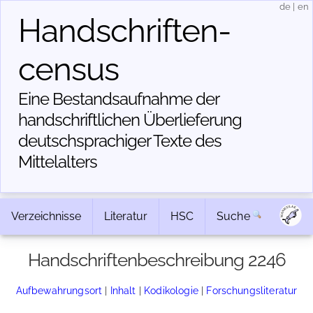
de
|
en
Handschriften­
census
Eine Bestandsaufnahme der
handschriftlichen Über­lieferung
deutschsprachiger Texte des
Mittelalters
Verzeichnisse
Literatur
HSC
Suche
Handschriftenbeschreibung 2246
Aufbewahrungsort
|
Inhalt
|
Kodikologie
|
Forschungsliteratur