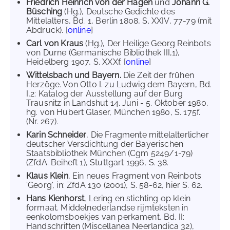
Friedrich Heinrich von der Hagen
und
Johann G.
Büsching
(Hg.), Deutsche Gedichte des
Mittelalters, Bd. 1, Berlin 1808, S. XXIV, 77-79 (mit
Abdruck). [
online
]
Carl von Kraus
(Hg.), Der Heilige Georg Reinbots
von Durne (Germanische Bibliothek III,1),
Heidelberg 1907, S. XXXf. [
online
]
Wittelsbach und Bayern.
Die Zeit der frühen
Herzöge. Von Otto I. zu Ludwig dem Bayern, Bd.
I,2: Katalog der Ausstellung auf der Burg
Trausnitz in Landshut 14. Juni - 5. Oktober 1980,
hg. von Hubert Glaser, München 1980, S. 175f.
(Nr. 267).
Karin Schneider
, Die Fragmente mittelalterlicher
deutscher Versdichtung der Bayerischen
Staatsbibliothek München (Cgm 5249/1-79)
(ZfdA. Beiheft 1), Stuttgart 1996, S. 38.
Klaus Klein
, Ein neues Fragment von Reinbots
'Georg', in: ZfdA 130 (2001), S. 58-62, hier S. 62.
Hans Kienhorst
, Lering en stichting op klein
formaat. Middelnederlandse rijmteksten in
eenkolomsboekjes van perkament, Bd. II:
Handschriften (Miscellanea Neerlandica 32),