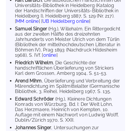
Karl Bartsch
, Die altdeutschen Handschriften der
Universitäts-Bibliothek in Heidelberg (Katalog
der Handschriften der Universitäts-Bibliothek in
Heidelberg I), Heidelberg 1887, S. 129 (Nr. 217).
[
MM online
] [
UB Heidelberg online
]
Samuel Singer
(Hg.), Willehalm. Ein Rittergedicht
aus der zweiten Hälfte des dreizehnten
Jahrhunderts von Meister Ulrich von dem Türlin
(Bibliothek der mittelhochdeutschen Litteratur in
Böhmen IV), Prag 1893 (Nachdruck Hildesheim
1968), S. IVf. [
online
]
Friedrich Wilhelm
, Die Geschichte der
handschriftlichen Überlieferung von Strickers
Karl dem Grossen, Amberg 1904, S. 51-53.
Arend Mihm
, Überlieferung und Verbreitung der
Märendichtung im Spätmittelalter (Germanische
Bibliothek, 3. Reihe), Heidelberg 1967, S. 135.
Edward Schröder
(Hg.), Kleinere Dichtungen
Konrads von Würzburg, Bd. I: Der Welt Lohn,
Das Herzmaere, Heinrich von Kempten, 10.
Auflage mit einem Nachwort von Ludwig Wolff,
Dublin/Zürich 1970, S. XXII.
Johannes Singer
, Untersuchungen zur