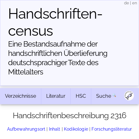
de
|
en
Handschriften­
census
Eine Bestandsaufnahme der
handschriftlichen Über­lieferung
deutschsprachiger Texte des
Mittelalters
Verzeichnisse
Literatur
HSC
Suche
Handschriftenbeschreibung 2316
Aufbewahrungsort
|
Inhalt
|
Kodikologie
|
Forschungsliteratur