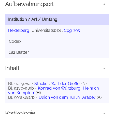
Aufbewahrungsort
Institution / Art / Umfang
Heidelberg
, Universitätsbibl.,
Cpg 395
Codex
182 Blätter
Inhalt
Bl. 1ra-92va =
Stricker
:
'Karl der Große'
(N)
Bl. 92vb-98rb =
Konrad von Würzburg
:
'Heinrich
von Kempten'
(H)
Bl. 99ra-182rb =
Ulrich von dem Türlin
:
'Arabel'
(A)
Kodikologie