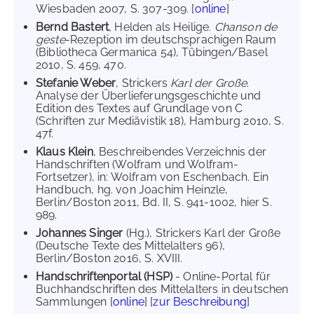
Wiesbaden 2007, S. 307-309. [
online
]
Bernd Bastert
, Helden als Heilige.
Chanson de
geste
-Rezeption im deutschsprachigen Raum
(Bibliotheca Germanica 54), Tübingen/Basel
2010, S. 459, 470.
Stefanie Weber
, Strickers
Karl der Große
.
Analyse der Überlieferungsgeschichte und
Edition des Textes auf Grundlage von C
(Schriften zur Mediävistik 18), Hamburg 2010, S.
47f.
Klaus Klein
, Beschreibendes Verzeichnis der
Handschriften (Wolfram und Wolfram-
Fortsetzer), in: Wolfram von Eschenbach. Ein
Handbuch, hg. von Joachim Heinzle,
Berlin/Boston 2011, Bd. II, S. 941-1002, hier S.
989.
Johannes Singer
(Hg.), Strickers Karl der Große
(Deutsche Texte des Mittelalters 96),
Berlin/Boston 2016, S. XVIII.
Handschriftenportal (HSP)
- Online-Portal für
Buchhandschriften des Mittelalters in deutschen
Sammlungen [
online
] [
zur Beschreibung
]