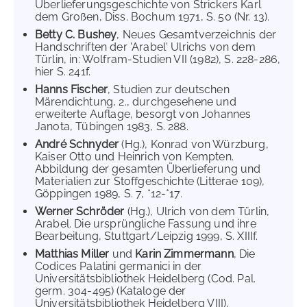
Überlieferungsgeschichte von Strickers Karl
dem Großen, Diss. Bochum 1971, S. 50 (Nr. 13).
Betty C. Bushey
, Neues Gesamtverzeichnis der
Handschriften der 'Arabel' Ulrichs von dem
Türlin, in: Wolfram-Studien VII (1982), S. 228-286,
hier S. 241f.
Hanns Fischer
, Studien zur deutschen
Märendichtung, 2., durchgesehene und
erweiterte Auflage, besorgt von Johannes
Janota, Tübingen 1983, S. 288.
André Schnyder
(Hg.), Konrad von Würzburg,
Kaiser Otto und Heinrich von Kempten.
Abbildung der gesamten Überlieferung und
Materialien zur Stoffgeschichte (Litterae 109),
Göppingen 1989, S. 7, *12-*17.
Werner Schröder
(Hg.), Ulrich von dem Türlin,
Arabel. Die ursprüngliche Fassung und ihre
Bearbeitung, Stuttgart/Leipzig 1999, S. XIIIf.
Matthias Miller
und
Karin Zimmermann
, Die
Codices Palatini germanici in der
Universitätsbibliothek Heidelberg (Cod. Pal.
germ. 304-495) (Kataloge der
Universitätsbibliothek Heidelberg VIII),