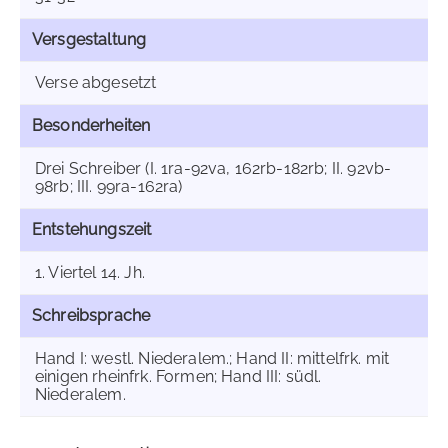
Versgestaltung
Verse abgesetzt
Besonderheiten
Drei Schreiber (I. 1ra-92va, 162rb-182rb; II. 92vb-
98rb; III. 99ra-162ra)
Entstehungszeit
1. Viertel 14. Jh.
Schreibsprache
Hand I: westl. Niederalem.; Hand II: mittelfrk. mit
einigen rheinfrk. Formen; Hand III: südl.
Niederalem.