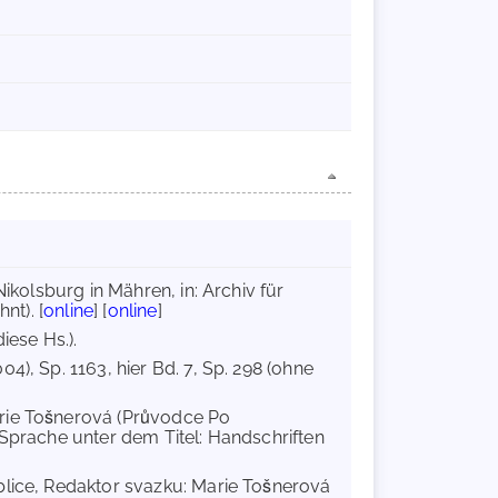
Nikolsburg in Mähren, in: Archiv für
nt). [
online
] [
online
]
iese Hs.).
004), Sp. 1163, hier Bd. 7, Sp. 298 (ohne
rie Tošnerová (Průvodce Po
 Sprache unter dem Titel: Handschriften
blice, Redaktor svazku: Marie Tošnerová