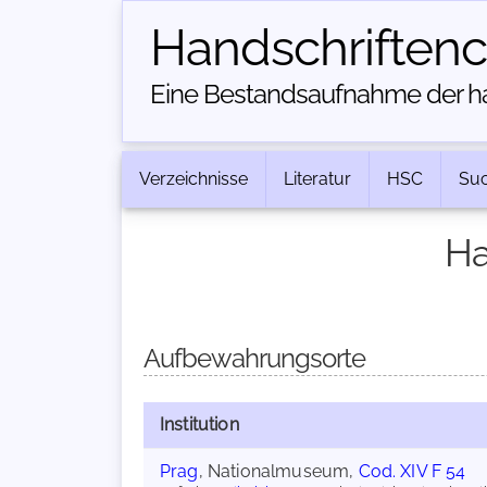
Handschriften­
Eine Bestandsaufnahme der han
Verzeichnisse
Literatur
HSC
Su
Ha
Aufbewahrungsorte
Institution
Prag
, Nationalmuseum,
Cod. XIV F 54