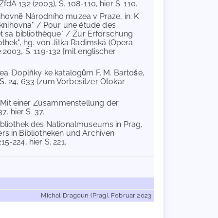
dA 132 (2003), S. 108-110, hier S. 110.
ihovnĕ Národního muzea v Praze, in: K
knihovna" / Pour une étude des
et sa bibliothèque" / Zur Erforschung
othek", hg. von Jitka Radimská (Opera
2003, S. 119-132 [mit englischer
a. Doplňky ke katalogům F. M. Bartoše,
und S. 24, 633 (zum Vorbesitzer Otokar
 Mit einer Zusammenstellung der
, hier S. 37.
Bibliothek des Nationalmuseums in Prag,
rs in Bibliotheken und Archiven
15-224, hier S. 221.
Michal Dragoun (Prag), Februar 2023