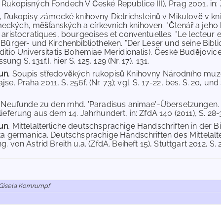
Rukopisných Fondech V České Republice III), Prag 2001, in: Zf
, Rukopisy zámecké knihovny Dietrichsteinů v Mikulovĕ v kn
ckých, mĕšťanských a církevních knihoven. "Čtenář a jeho 
 aristocratiques, bourgeoises et conventuelles. "Le lecteur 
 Bürger- und Kirchenbibliotheken. "Der Leser und seine Bibli
ditio Universitatis Bohemiae Meridionalis), České Budĕjovice 
g S. 131f.], hier S. 125, 129 (Nr. 17), 131.
un
, Soupis středovĕkých rukopisů Knihovny Národního muze
Vajse, Praha 2011, S. 256f. (Nr. 73); vgl. S. 17-22, bes. S. 20, 
.
, Neufunde zu den mhd. 'Paradisus animae'-Übersetzungen.
ieferung aus dem 14. Jahrhundert, in: ZfdA 140 (2011), S. 28-37
un
, Mittelalterliche deutschsprachige Handschriften in der 
ta germanica. Deutschsprachige Handschriften des Mittelalte
. von Astrid Breith u.a. (ZfdA. Beiheft 15), Stuttgart 2012, S. 2
Gisela Kornrumpf