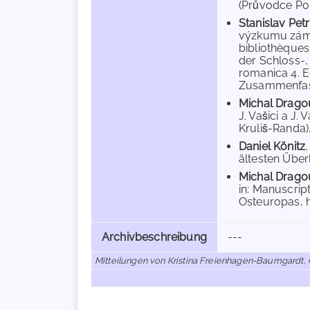
(Průvodce Po 
Stanislav Petr
výzkumu záme
bibliothèques
der Schloss-,
romanica 4. E
Zusammenfassun
Michal Drago
J. Vašici a J. 
Kruliš-Randa)
Daniel Könitz
ältesten Überl
Michal Drago
in: Manuscrip
Osteuropas, hg
Archivbeschreibung
---
Mitteilungen von Kristina Freienhagen-Baumgardt, 