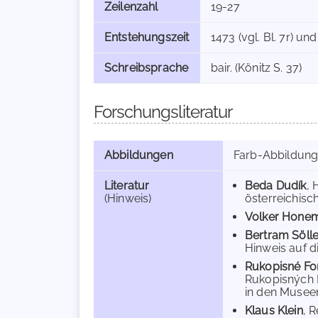
Zeilenzahl
19-27
Entstehungszeit
1473 (vgl. Bl. 7r) un
Schreibsprache
bair. (Könitz S. 37)
Forschungsliteratur
Abbildungen
Farb-Abbildun
Literatur
Beda Dudík
, 
(Hinweis)
österreichisch
Volker Hone
Bertram Sölle
Hinweis auf di
Rukopisné Fon
Rukopisných F
in den Museen
Klaus Klein
, 