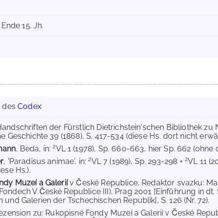
d Ende 15. Jh.
g des
Codex
Handschriften der Fürstlich Dietrichstein'schen Bibliothek zu 
e Geschichte 39 (1868), S. 417-534 (diese Hs. dort nicht erwäh
2
mann
, Beda, in:
VL 1 (1978), Sp. 660-663, hier Sp. 662 (ohne d
2
2
r
, 'Paradisus animae', in:
VL 7 (1989), Sp. 293-298 +
VL 11 (2
ese Hs.).
dy Muzeí a Galerií
v České Republice, Redaktor svazku: Ma
ondech V České Republice III), Prag 2001 [Einführung in dt.
 und Galerien der Tschechischen Republik], S. 126 (Nr. 72).
Rezension zu: Rukopisné Fondy Muzeí a Galerií v České Repu