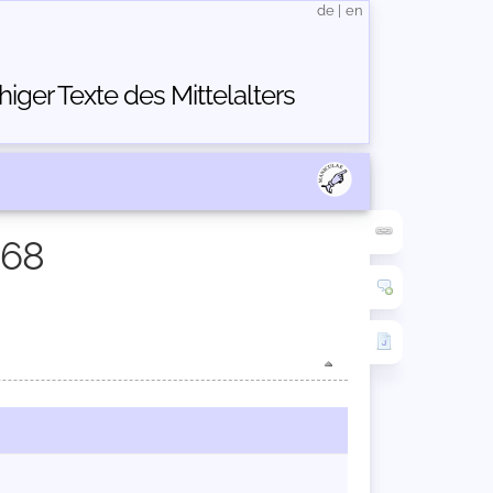
de
|
en
ger Texte des Mittelalters
268