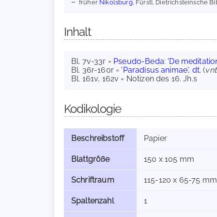
früher
Nikolsburg
, Fürstl. Dietrichsteinsche Bi
Inhalt
Bl. 7v-33r =
Pseudo-Beda
:
'De meditation
Bl. 36r-160r =
'Paradisus animae', dt.
(
vn
Bl. 161v, 162v = Notizen des 16. Jh.s
Kodikologie
Beschreibstoff
Papier
Blattgröße
150 x 105 mm
Schriftraum
115-120 x 65-75 mm
Spaltenzahl
1