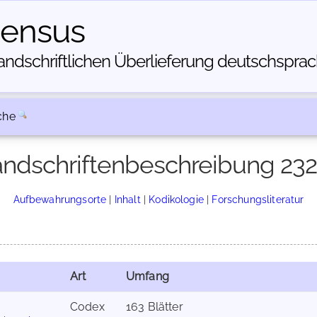
census
dschriftlichen Über­lieferung deutschsprachi
che
ndschriftenbeschreibung 23
Aufbewahrungsorte
|
Inhalt
|
Kodikologie
|
Forschungsliteratur
Art
Umfang
Codex
163 Blätter