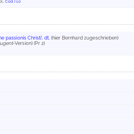
bl.,
Cod. I 10
e passionis Christi', dt.
(hier Bernhard zugeschrieben)
tugent
-Version) (Pr 2)