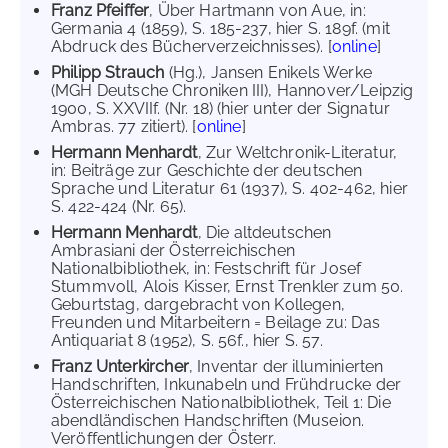
Franz Pfeiffer
, Über Hartmann von Aue, in:
Germania 4 (1859), S. 185-237, hier S. 189f. (mit
Abdruck des Bücherverzeichnisses). [
online
]
Philipp Strauch
(Hg.), Jansen Enikels Werke
(MGH Deutsche Chroniken III), Hannover/Leipzig
1900, S. XXVIIf. (Nr. 18) (hier unter der Signatur
Ambras. 77 zitiert). [
online
]
Hermann Menhardt
, Zur Weltchronik-Literatur,
in: Beiträge zur Geschichte der deutschen
Sprache und Literatur 61 (1937), S. 402-462, hier
S. 422-424 (Nr. 65).
Hermann Menhardt
, Die altdeutschen
Ambrasiani der Österreichischen
Nationalbibliothek, in: Festschrift für Josef
Stummvoll, Alois Kisser, Ernst Trenkler zum 50.
Geburtstag, dargebracht von Kollegen,
Freunden und Mitarbeitern = Beilage zu: Das
Antiquariat 8 (1952), S. 56f., hier S. 57.
Franz Unterkircher
, Inventar der illuminierten
Handschriften, Inkunabeln und Frühdrucke der
Österreichischen Nationalbibliothek, Teil 1: Die
abendländischen Handschriften (Museion.
Veröffentlichungen der Österr.