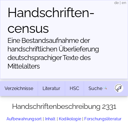
de
|
en
Handschriften­
census
Eine Bestandsaufnahme der
handschriftlichen Über­lieferung
deutschsprachiger Texte des
Mittelalters
Verzeichnisse
Literatur
HSC
Suche
Handschriftenbeschreibung 2331
Aufbewahrungsort
|
Inhalt
|
Kodikologie
|
Forschungsliteratur