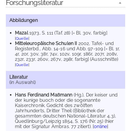
Forschungsliteratur
Abbildungen
Mazal
1973
, S. 111 (Taf. 28) [= Bl. 30v, farbig]
[
Quelle
]
Mitteleuropäische Schulen II
2002
, Tafel- und
Registerbd., Abb. 14-16 und Abb. 97-109 [= Bl. 1r,
4r, 20r, 30v, 38r, 74v, 102v, 109r, 186r, 207r, 208v,
232r, 233r, 260v, 267v, 298r, farbig] (Ausschnitte)
[
Quelle
]
Literatur
(in Auswahl)
Hans Ferdinand Maßmann
(Hg.), Der keiser und
der kunige buoch oder die sogenannte
Kaiserchronik. Gedicht des zwölften
Jahrhunderts, Dritter Theil (Bibliothek der
gesammten deutschen National-Literatur 4,3),
Quedlinburg/Leipzig 1854, S. 176 (Nr. 25) (hier
mit der Signatur Ambras. 77 zitiert). [
online
]