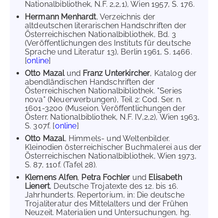
Nationalbibliothek, N.F. 2,2,1), Wien 1957, S. 176.
Hermann Menhardt
, Verzeichnis der
altdeutschen literarischen Handschriften der
Österreichischen Nationalbibliothek, Bd. 3
(Veröffentlichungen des Instituts für deutsche
Sprache und Literatur 13), Berlin 1961, S. 1466.
[
online
]
Otto Mazal
und
Franz Unterkircher
, Katalog der
abendländischen Handschriften der
Österreichischen Nationalbibliothek. "Series
nova" (Neuerwerbungen), Teil 2: Cod. Ser. n.
1601-3200 (Museion. Veröffentlichungen der
Österr. Nationalbibliothek, N.F. IV,2,2), Wien 1963,
S. 307f. [
online
]
Otto Mazal
, Himmels- und Weltenbilder.
Kleinodien österreichischer Buchmalerei aus der
Österreichischen Nationalbibliothek, Wien 1973,
S. 87, 110f. (Tafel 28).
Klemens Alfen
,
Petra Fochler
und
Elisabeth
Lienert
, Deutsche Trojatexte des 12. bis 16.
Jahrhunderts. Repertorium, in: Die deutsche
Trojaliteratur des Mittelalters und der Frühen
Neuzeit. Materialien und Untersuchungen, hg.