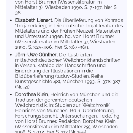
von Horst Brunner (Wissensliteratur im
Mittelalter 3), Wiesbaden 1990, S. 7-197, hier S.
38.
Elisabeth Lienert
, Die Überlieferung von Konrads
'Trojanerkrieg', in: Die deutsche Trojaliteratur des
Mittelalters und der Frühen Neuzeit. Materialien
und Untersuchungen, hg. von Horst Brunner
(Wissensliteratur im Mittelalter 3), Wiesbaden
1990, S. 325-406, hier S. 367-369.
Jörn-Uwe Günther
, Die illustrierten
mittelhochdeutschen Weltchronikhandschriften
in Versen. Katalog der Handschriften und
Einordnung der Illustrationen in die
Bildüberlieferung (tuduv-Studien, Reihe
Kunstgeschichte 48), München 1993, S. 378-387
(Nr. 51).
Dorothea Klein
, Heinrich von München und die
Tradition der gereimten deutschen
Weltchronistik, in: Studien zur 'Weltchronik'
Heinrichs von München, Bd. 1: Überlieferung,
Forschungsbericht, Untersuchungen, Texte, hg.
von Horst Brunner, Redaktion: Dorothea Klein
(Wissensliteratur im Mittelalter 29), Wiesbaden
1998, S. 1-112, hier S. 112 (Nr. 155).