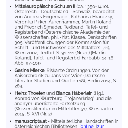
Mitteleuropäische Schulen II
(ca. 1350-1410),
Österreich - Deutschland - Schweiz, bearbeitet
von Andreas Fingernagel, Katharina Hranitzky,
Veronika Pirker-Aurenhammer, Martin Roland
und Friedrich Simader, Textband, Tafel- und
Registerband (Österreichische Akademie der
Wissenschaften, phil.-hist. Klasse, Denkschriften
305; Veröffentlichungen der Kommission für
Schrift- und Buchwesen des Mittelalters I,11),
Wien 2002, Textbd. S. 91-111 (Nr. 20) [Martin
Roland], Tafel- und Registerbd. Farbabb. 14-16,
Abb. 97-109.
Gesine Mierke
, Riskante Ordnungen. Von der
Kaiserchronik zu Jans von Wien (Deutsche
Literatur. Studien und Quellen 18), Berlin 2014, S.
289.
Heinz Thoelen
und
Bianca Häberlein
(Hg.),
Konrad von Würzburg 'Trojanerkrieg' und die
anonym überlieferte Fortsetzung
(Wissensliteratur im Mittelalter 51), Wiesbaden
2015, S. XVI (Nr. 2).
manuscripta.at
- Mittelalterliche Handschriften in
österreichischen Bibliotheken. [
online
] [
zur