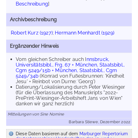
Beschreibung
]
Archivbeschreibung
Robert Kurz (1927)
;
Hermann Menhardt (1929)
Ergänzender Hinweis
Vom gleichen Schreiber auch I
nnsbruck,
Universitätsbibl., Frg. 67 + München, Staatsbibl.,
Cgm 5249/15b + München, Staatsbibl., Cgm
5249/34b
(Konrad von Fußesbrunnen: 'Kindheit
Jesu' + Reinbot von Durne: 'Georg')
Datierung/Lokalisierung durch Peter Wiesinger
(für die Überlassung des Manuskripts "2022-
PrePrint-Wiesinger-Arbeitsheft Jans von Wien"
danken wir ganz herzlich)
Mitteilungen von Sine Nomine
Barbara Stiewe, Dezember 2022
Diese Daten basieren auf dem
Marburger Repertorium