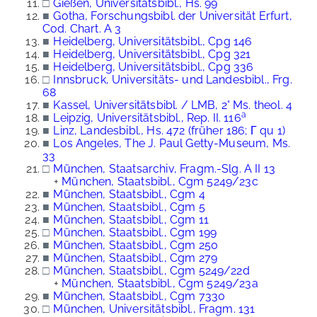
□
Gießen, Universitätsbibl., Hs. 99
■
Gotha, Forschungsbibl. der Universität Erfurt,
Cod. Chart. A 3
■
Heidelberg, Universitätsbibl., Cpg 146
■
Heidelberg, Universitätsbibl., Cpg 321
■
Heidelberg, Universitätsbibl., Cpg 336
□
Innsbruck, Universitäts- und Landesbibl., Frg.
68
■
Kassel, Universitätsbibl. / LMB, 2° Ms. theol. 4
a
■
Leipzig, Universitätsbibl., Rep. II. 116
■
Linz, Landesbibl., Hs. 472 (früher 186; Γ qu 1)
■
Los Angeles, The J. Paul Getty-Museum, Ms.
33
□
München, Staatsarchiv, Fragm.-Slg. A II 13
+
München, Staatsbibl., Cgm 5249/23c
■
München, Staatsbibl., Cgm 4
■
München, Staatsbibl., Cgm 5
■
München, Staatsbibl., Cgm 11
□
München, Staatsbibl., Cgm 199
■
München, Staatsbibl., Cgm 250
■
München, Staatsbibl., Cgm 279
□
München, Staatsbibl., Cgm 5249/22d
+
München, Staatsbibl., Cgm 5249/23a
■
München, Staatsbibl., Cgm 7330
□
München, Universitätsbibl., Fragm. 131