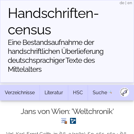
de
|
en
Handschriften­
census
Eine Bestandsaufnahme der
handschriftlichen Über­lieferung
deutschsprachiger Texte des
Mittelalters
Verzeichnisse
Literatur
HSC
Suche
Jans von Wien: 'Weltchronik'
2
2