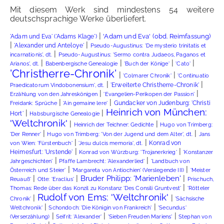
Mit diesem Werk sind mindestens 54 weitere
deutschsprachige Werke überliefert.
|
'Adam und Eva' ('Adams Klage')
'Adam und Eva' (obd. Reimfassung)
|
|
'Alexander und Anteloye'
Pseudo-Augustinus: 'De mysterio trinitatis et
|
incarnationis', dt.
Pseudo-Augustinus: 'Sermo contra Judaeos, Paganos et
|
|
|
|
Arianos', dt.
Babenbergische Genealogie
'Buch der Könige'
'Cato'
'Christherre-Chronik'
|
|
'Colmarer Chronik'
'Continuatio
|
|
'Erweiterte Christherre-Chronik'
Praedicatorum Vindobonensium', dt.
|
|
Erzählung von den Jahreskönigen
'Evangelien-Perikopen der Passion'
|
|
Gundacker von Judenburg: 'Christi
Freidank: Sprüche
'Ain gemaine lere'
Heinrich von München:
|
|
Hort'
Habsburgische Genealogie
'Weltchronik'
|
|
Heinrich der Teichner: Gedichte
Hugo von Trimberg:
|
|
'Der Renner'
Hugo von Trimberg: 'Von der Jugend und dem Alter', dt.
Jans
|
|
Konrad von
von Wien: 'Fürstenbuch'
'Jesu dulcis memoria', dt.
|
|
Heimesfurt: 'Urstende'
Konrad von Würzburg: 'Trojanerkrieg'
'Konstanzer
|
|
Jahrgeschichten'
Pfaffe Lambrecht: 'Alexanderlied'
'Landbuch von
|
|
Österreich und Steier'
'Margareta von Antiochien' (Verslegende III)
'Meister
|
|
|
Bruder Philipp: 'Marienleben'
Reuauß'
Otte: 'Eraclius'
Prischuch,
|
Thomas: Rede über das Konzil zu Konstanz 'Des Consili Gruntvest'
'Rötteler
Rudolf von Ems: 'Weltchronik'
|
|
Chronik'
'Sächsische
|
|
Weltchronik'
Schondoch: 'Die Königin von Frankreich'
'Secundus'
|
|
|
(Verserzählung)
Seifrit: 'Alexander'
'Sieben Freuden Mariens'
Stephan von