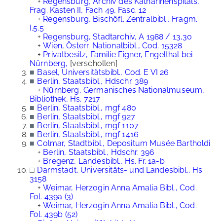
+
Regensburg, Archiv des Katharinenspitals,
Frag. Kasten II, Fach 49, Fasc. 12
+
Regensburg, Bischöfl. Zentralbibl., Fragm.
I.5.5
+
Regensburg, Stadtarchiv, A 1988 / 13,30
+
Wien, Österr. Nationalbibl., Cod. 15328
+
Privatbesitz, Familie Eigner, Engelthal bei
Nürnberg,
[verschollen]
■
Basel, Universitätsbibl., Cod. E VI 26
■
Berlin, Staatsbibl., Hdschr. 389
+
Nürnberg, Germanisches Nationalmuseum,
Bibliothek, Hs. 7217
■
Berlin, Staatsbibl., mgf 480
■
Berlin, Staatsbibl., mgf 927
■
Berlin, Staatsbibl., mgf 1107
■
Berlin, Staatsbibl., mgf 1416
■
Colmar, Stadtbibl., Depositum Musée Bartholdi
+
Berlin, Staatsbibl., Hdschr. 396
+
Bregenz, Landesbibl., Hs. Fr. 1a-b
□
Darmstadt, Universitäts- und Landesbibl., Hs.
3158
+
Weimar, Herzogin Anna Amalia Bibl., Cod.
Fol. 439a (3)
+
Weimar, Herzogin Anna Amalia Bibl., Cod.
Fol. 439b (52)