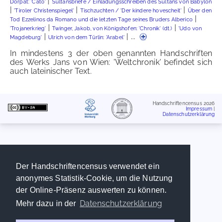
|
Dorpat: 'Cato'
Sultansbriefe / Einladungsschreiben des Sultans von Babylon
|
|
|
'Tiroler Christenspiegel'
Tischzuchten / 'Der kindere hovescheit'
Über den
|
Tod Ezzelinos da Romano und die letzten Tage seines Bruders Alberico
|
|
'Trojanerkrieg'
Twinger, Jakob, von Königshofen: 'Chronik' (dt.)
'Udo von
|
| ...
Magdeburg'
Ulrich von dem Türlin: 'Arabel'
In mindestens 3 der oben genannten Handschriften
des Werks Jans von Wien: 'Weltchronik' befindet sich
auch lateinischer Text.
Handschriftencensus 2026
Impressum
|
Datenschutzerklärung
Der Handschriftencensus verwendet ein
anonymes Statistik-Cookie, um die Nutzung
der Online-Präsenz auswerten zu können.
Datenschutzerklärung
Mehr dazu in der