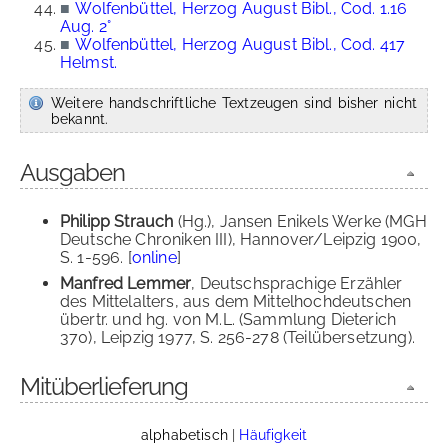
■
Wolfenbüttel, Herzog August Bibl., Cod. 1.16
Aug. 2°
■
Wolfenbüttel, Herzog August Bibl., Cod. 417
Helmst.
Weitere handschriftliche Textzeugen sind bisher nicht
bekannt.
Ausgaben
Philipp Strauch
(Hg.), Jansen Enikels Werke (MGH
Deutsche Chroniken III), Hannover/Leipzig 1900,
S. 1-596. [
online
]
Manfred Lemmer
, Deutschsprachige Erzähler
des Mittelalters, aus dem Mittelhochdeutschen
übertr. und hg. von M.L. (Sammlung Dieterich
370), Leipzig 1977, S. 256-278 (Teilübersetzung).
Mitüberlieferung
alphabetisch
|
Häufigkeit