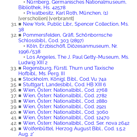
+
Nürnberg, Germanisches Nationalmuseum,
Bibliothek, Hs. 42578
+
Privatbesitz, Karl Roth, München, (1)
[verschollen] [verbrannt]
■
New York, Public Libr., Spencer Collection, Ms.
38
■
Pommersfelden, Gräfl. Schönbornsche
Schlossbibl., Cod. 303 (2897)
+
Köln, Erzbischöfl. Diözesanmuseum, Nr.
1996/538
+
Los Angeles, The J. Paul Getty-Museum, Ms.
Ludwig XIII 2
■
Regensburg, Fürstl. Thurn und Taxische
Hofbibl., Ms. Perg. III
■
Stockholm, Königl. Bibl., Cod. Vu 74a
■
Stuttgart, Landesbibl., Cod. HB XIII 6
■
Wien, Österr. Nationalbibl., Cod. 2768
■
Wien, Österr. Nationalbibl., Cod. 2782
■
Wien, Österr. Nationalbibl., Cod. 2880
■
Wien, Österr. Nationalbibl., Cod. 2921
■
Wien, Österr. Nationalbibl., Cod. 3060
■
Wien, Österr. Nationalbibl., Cod. 12470
■
Wien, Österr. Nationalbibl., Cod. Ser. nova 2642
■
Wolfenbüttel, Herzog August Bibl., Cod. 1.5.2
Aug. 2°