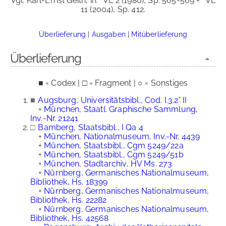
Vgl. Karl-Ernst Geith, in:
VL 2 (1980), Sp. 565-569 +
VL
11 (2004), Sp. 412.
Überlieferung
|
Ausgaben
|
Mitüberlieferung
Überlieferung
■ = Codex | □ = Fragment | ○ = Sonstiges
■
Augsburg, Universitätsbibl., Cod. I.3.2° II
+
München, Staatl. Graphische Sammlung,
Inv.-Nr. 21241
□
Bamberg, Staatsbibl., I Qa 4
+
München, Nationalmuseum, Inv.-Nr. 4439
+
München, Staatsbibl., Cgm 5249/22a
+
München, Staatsbibl., Cgm 5249/51b
+
München, Stadtarchiv, HV Ms. 273
+
Nürnberg, Germanisches Nationalmuseum,
Bibliothek, Hs. 18399
+
Nürnberg, Germanisches Nationalmuseum,
Bibliothek, Hs. 22282
+
Nürnberg, Germanisches Nationalmuseum,
Bibliothek, Hs. 42568