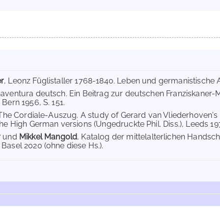
r
, Leonz Füglistaller 1768-1840. Leben und germanistische Ar
naventura deutsch. Ein Beitrag zur deutschen Franziskaner-M
Bern 1956, S. 151.
 The Cordiale-Auszug. A study of Gerard van Vliederhoven's C
the High German versions (Ungedruckte Phil. Diss.), Leeds 197
r
und
Mikkel Mangold
, Katalog der mittelalterlichen Handsch
Basel 2020 (ohne diese Hs.).