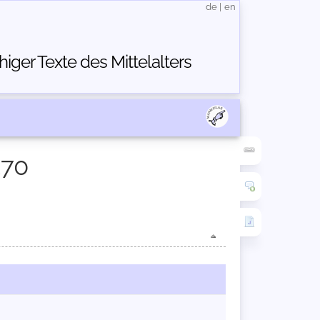
de
|
en
ger Texte des Mittelalters
370