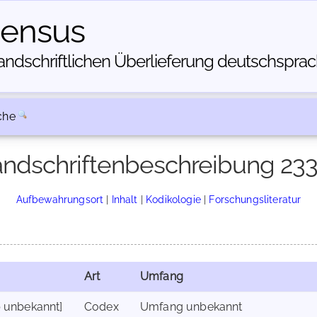
census
dschriftlichen Über­lieferung deutschsprachi
che
ndschriftenbeschreibung 23
Aufbewahrungsort
|
Inhalt
|
Kodikologie
|
Forschungsliteratur
Art
Umfang
b unbekannt]
Codex
Umfang unbekannt