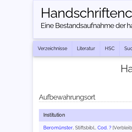
Handschriften­
Eine Bestandsaufnahme der han
Verzeichnisse
Literatur
HSC
Su
Ha
Aufbewahrungsort
Institution
Beromünster
, Stiftsbibl.,
Cod. ?
[Verblei