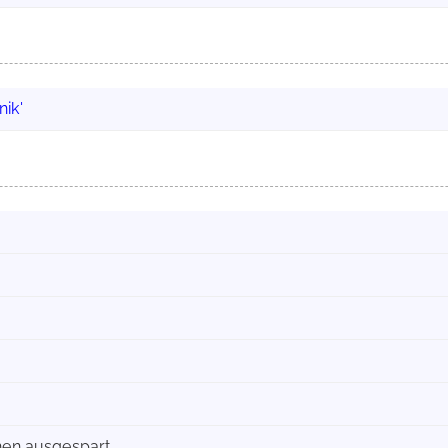
nik'
onen ausgespart