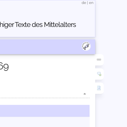
de
|
en
ger Texte des Mittelalters
69