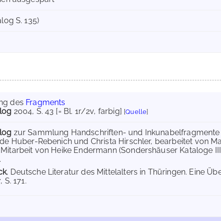
alog S. 135)
ung des
Fragments
log
2004
, S. 43 [= Bl. 1r/2v, farbig]
[
Quelle
]
log
zur Sammlung Handschriften- und Inkunabelfragment
nde Huber-Rebenich und Christa Hirschler, bearbeitet von Mat
Mitarbeit von Heike Endermann (Sondershäuser Kataloge III)
.
ck
, Deutsche Literatur des Mittelalters in Thüringen. Eine Üb
 S. 171.