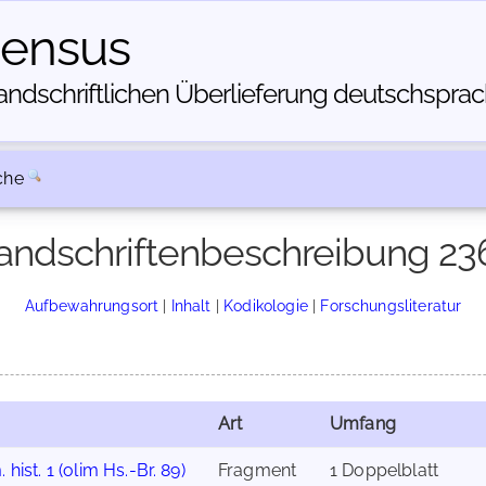
census
dschriftlichen Über­lieferung deutschsprachi
che
andschriftenbeschreibung 23
Aufbewahrungsort
|
Inhalt
|
Kodikologie
|
Forschungsliteratur
Art
Umfang
 hist. 1 (olim Hs.-Br. 89)
Fragment
1 Doppelblatt