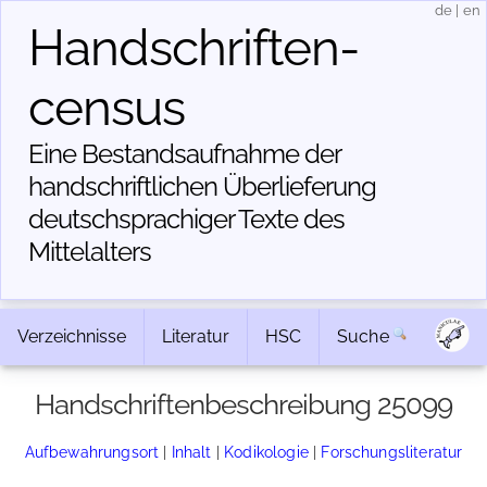
de
|
en
Handschriften­
census
Eine Bestandsaufnahme der
handschriftlichen Über­lieferung
deutschsprachiger Texte des
Mittelalters
Verzeichnisse
Literatur
HSC
Suche
Handschriftenbeschreibung 25099
Aufbewahrungsort
|
Inhalt
|
Kodikologie
|
Forschungsliteratur