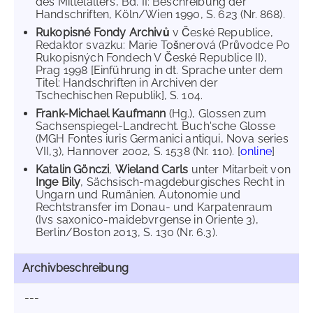
des Mittelalters, Bd. II: Beschreibung der
Handschriften, Köln/Wien 1990, S. 623 (Nr. 868).
Rukopisné Fondy Archivů
v České Republice,
Redaktor svazku: Marie Tošnerová (Průvodce Po
Rukopisných Fondech V České Republice II),
Prag 1998 [Einführung in dt. Sprache unter dem
Titel: Handschriften in Archiven der
Tschechischen Republik], S. 104.
Frank-Michael Kaufmann
(Hg.), Glossen zum
Sachsenspiegel-Landrecht. Buch'sche Glosse
(MGH Fontes iuris Germanici antiqui, Nova series
VII,3), Hannover 2002, S. 1538 (Nr. 110). [
online
]
Katalin Gönczi
,
Wieland Carls
unter Mitarbeit von
Inge Bily
, Sächsisch-magdeburgisches Recht in
Ungarn und Rumänien. Autonomie und
Rechtstransfer im Donau- und Karpatenraum
(Ivs saxonico-maidebvrgense in Oriente 3),
Berlin/Boston 2013, S. 130 (Nr. 6.3).
Archivbeschreibung
---