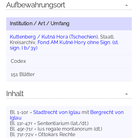
Aufbewahrungsort
Institution / Art / Umfang
Kuttenberg / Kutná Hora (Tschechien)
, Staatl.
Kreisarchiv,
Fond AM Kutné Hory ohne Sign. (st.
sign. I b/3y)
Codex
151 Blätter
Inhalt
Bl. 1-10r =
Stadtrecht von Iglau
mit
Bergrecht von
Iglau
Bl. 11r-47r = Sententiarium (lat./dt.)
Bl. 49r-71r = Ius regale montanorum (dt.)
Bl. 71r-72v = Ottokars Rechte