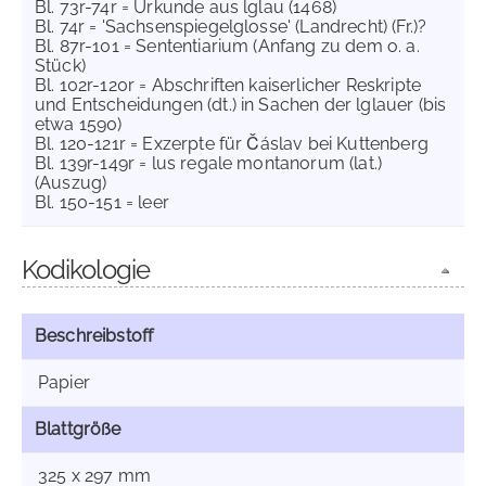
Bl. 73r-74r = Urkunde aus lglau (1468)
Bl. 74r = 'Sachsenspiegelglosse' (Landrecht) (Fr.)?
Bl. 87r-101 = Sententiarium (Anfang zu dem o. a.
Stück)
Bl. 102r-120r = Abschriften kaiserlicher Reskripte
und Entscheidungen (dt.) in Sachen der lglauer (bis
etwa 1590)
Bl. 120-121r = Exzerpte für Čáslav bei Kuttenberg
Bl. 139r-149r = lus regale montanorum (lat.)
(Auszug)
Bl. 150-151 = leer
Kodikologie
Beschreibstoff
Papier
Blattgröße
325 x 297 mm