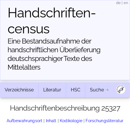
de
|
en
Handschriften­
census
Eine Bestandsaufnahme der
handschriftlichen Über­lieferung
deutschsprachiger Texte des
Mittelalters
Verzeichnisse
Literatur
HSC
Suche
Handschriftenbeschreibung 25327
Aufbewahrungsort
|
Inhalt
|
Kodikologie
|
Forschungsliteratur