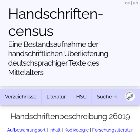
de
|
en
Handschriften­
census
Eine Bestandsaufnahme der
handschriftlichen Über­lieferung
deutschsprachiger Texte des
Mittelalters
Verzeichnisse
Literatur
HSC
Suche
Handschriftenbeschreibung 26019
Aufbewahrungsort
|
Inhalt
|
Kodikologie
|
Forschungsliteratur