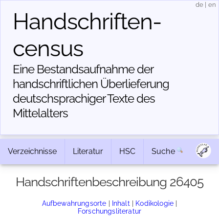
de
|
en
Handschriften­
census
Eine Bestandsaufnahme der
handschriftlichen Über­lieferung
deutschsprachiger Texte des
Mittelalters
Verzeichnisse
Literatur
HSC
Suche
Handschriftenbeschreibung 26405
Aufbewahrungsorte
|
Inhalt
|
Kodikologie
|
Forschungsliteratur