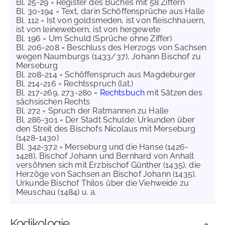
Bl. 25-29 = Register des Buches mit 58 Ziffern
Bl. 30-194 = Text, darin Schöffensprüche aus Halle
Bl. 112 = Ist von goldsmeden, ist von fleischhauern,
ist von leinewebern, ist von hergewete
Bl. 196 = Um Schuld (Sprüche ohne Ziffer)
Bl. 206-208 = Beschluss des Herzogs von Sachsen
wegen Naumburgs (1433/37), Johann Bischof zu
Merseburg
Bl. 208-214 = Schöffenspruch aus Magdeburger
Bl. 214-216 = Rechtsspruch (lat.)
Bl. 217-269, 273-280 =
Rechtsbuch
mit Sätzen des
sächsischen Rechts
Bl. 272 = Spruch der Ratmannen zu Halle
Bl. 286-301 = Der Stadt Schulde: Urkunden über
den Streit des Bischofs Nicolaus mit Merseburg
(1428-1430)
Bl. 342-372 = Merseburg und die Hanse (1426-
1428), Bischof Johann und Bernhard von Anhalt
versöhnen sich mit Erzbischof Günther (1435), die
Herzöge von Sachsen an Bischof Johann (1435),
Urkunde Bischof Thilos über die Viehweide zu
Meuschau (1484) u. a.
Kodikologie