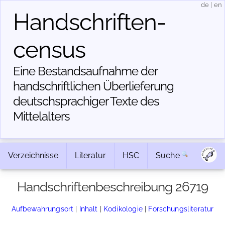
de
|
en
Handschriften­
census
Eine Bestandsaufnahme der
handschriftlichen Über­lieferung
deutschsprachiger Texte des
Mittelalters
Verzeichnisse
Literatur
HSC
Suche
Handschriftenbeschreibung 26719
Aufbewahrungsort
|
Inhalt
|
Kodikologie
|
Forschungsliteratur