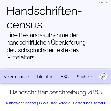
de
|
en
Handschriften­
census
Eine Bestandsaufnahme der
handschriftlichen Über­lieferung
deutschsprachiger Texte des
Mittelalters
Verzeichnisse
Literatur
HSC
Suche
Handschriftenbeschreibung 2868
Aufbewahrungsort
|
Inhalt
|
Kodikologie
|
Forschungsliteratur