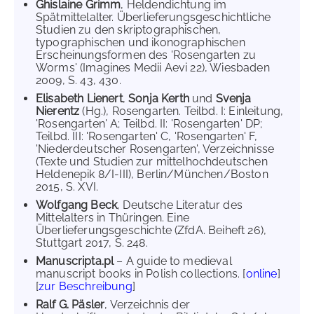
Ghislaine Grimm
, Heldendichtung im
Spätmittelalter. Überlieferungsgeschichtliche
Studien zu den skriptographischen,
typographischen und ikonographischen
Erscheinungsformen des 'Rosengarten zu
Worms' (Imagines Medii Aevi 22), Wiesbaden
2009, S. 43, 430.
Elisabeth Lienert
,
Sonja Kerth
und
Svenja
Nierentz
(Hg.), Rosengarten. Teilbd. I: Einleitung,
'Rosengarten' A; Teilbd. II: 'Rosengarten' DP;
Teilbd. III: 'Rosengarten' C, 'Rosengarten' F,
'Niederdeutscher Rosengarten', Verzeichnisse
(Texte und Studien zur mittelhochdeutschen
Heldenepik 8/I-III), Berlin/München/Boston
2015, S. XVI.
Wolfgang Beck
, Deutsche Literatur des
Mittelalters in Thüringen. Eine
Überlieferungsgeschichte (ZfdA. Beiheft 26),
Stuttgart 2017, S. 248.
Manuscripta.pl
– A guide to medieval
manuscript books in Polish collections. [
online
]
[
zur Beschreibung
]
Ralf G. Päsler
, Verzeichnis der