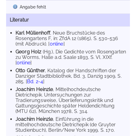
Angabe fehlt
Literatur
Karl Müllenhoff
, Neue Bruchstücke des
Rosengartens F, in: ZfdA 12 (1865), S. 530-536
(mit Abdruck). [
online
]
Georg Holz
(Hg.), Die Gedichte vom Rosengarten
zu Worms, Halle a.d. Saale 1893, S. VI, XIXf.
[
online
]
Otto Günther
, Katalog der Handschriften der
Danziger Stadtbibliothek, Bd. 3, Danzig 1909, S.
285. [
Bd. 2-4
]
Joachim Heinzle
, Mittelhochdeutsche
Dietrichepik. Untersuchungen zur
Tradierungsweise, Überlieferungskritik und
Gattungsgeschichte später Heldendichtung
(MTU 62), München 1978, S. 314.
Joachim Heinzle
, Einführung in die
mittelhochdeutsche Dietrichepik (de Gruyter
Studienbuch), Berlin/New York 1999, S. 170.