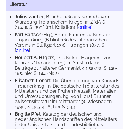
Literatur
Julius Zacher
, Bruchstück aus Konrads von
Würzburg Trojanischem Kriege, in: ZfdA 6
(1848), S. 399f. (mit Kollation). [
online
]
Karl Bartsch
(Hg.), Anmerkungen zu Konrads
Trojanerkrieg (Bibliothek des Litterarischen
Vereins in Stuttgart 133), Tübingen 1877, S. I.
[
online
]
Heribert A. Hilgers
, Das Kölner Fragment von
Konrads 'Trojanerkrieg', in: Amsterdamer
Beiträge zur älteren Germanistik 4 (1973), S. 129-
185, hier S. 144 (Nr. 2).
Elisabeth Lienert
, Die Überlieferung von Konrads
'Trojanerkrieg', in: Die deutsche Trojaliteratur des
Mittelalters und der Frühen Neuzeit. Materialien
und Untersuchungen, hg. von Horst Brunner
(Wissensliteratur im Mittelalter 3), Wiesbaden
1990, S. 325-406, hier S. 343.
Brigitte Pfeil
, Katalog der deutschen und
niederländischen Handschriften des Mittelalters
in der Universitäts- und Landesbibliothek