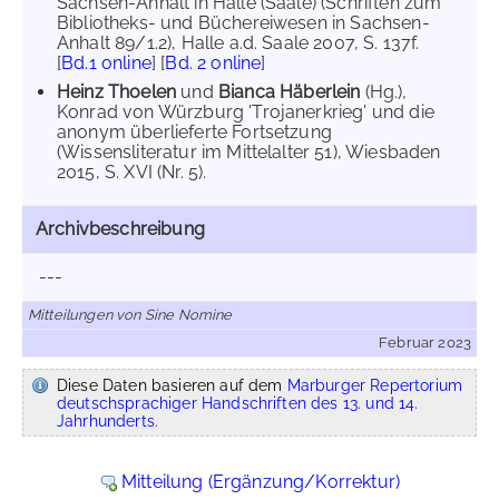
Sachsen-Anhalt in Halle (Saale) (Schriften zum
Bibliotheks- und Büchereiwesen in Sachsen-
Anhalt 89/1.2), Halle a.d. Saale 2007, S. 137f.
[
Bd.1 online
] [
Bd. 2 online
]
Heinz Thoelen
und
Bianca Häberlein
(Hg.),
Konrad von Würzburg 'Trojanerkrieg' und die
anonym überlieferte Fortsetzung
(Wissensliteratur im Mittelalter 51), Wiesbaden
2015, S. XVI (Nr. 5).
Archivbeschreibung
---
Mitteilungen von Sine Nomine
Februar 2023
Diese Daten basieren auf dem
Marburger Repertorium
deutschsprachiger Handschriften des 13. und 14.
Jahrhunderts.
Mitteilung (Ergänzung/Korrektur)