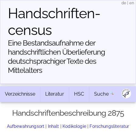
de
|
en
Handschriften­
census
Eine Bestandsaufnahme der
handschriftlichen Über­lieferung
deutschsprachiger Texte des
Mittelalters
Verzeichnisse
Literatur
HSC
Suche
Handschriftenbeschreibung 2875
Aufbewahrungsort
|
Inhalt
|
Kodikologie
|
Forschungsliteratur