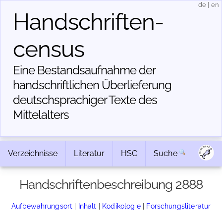
de
|
en
Handschriften­
census
Eine Bestandsaufnahme der
handschriftlichen Über­lieferung
deutschsprachiger Texte des
Mittelalters
Verzeichnisse
Literatur
HSC
Suche
Handschriftenbeschreibung 2888
Aufbewahrungsort
|
Inhalt
|
Kodikologie
|
Forschungsliteratur