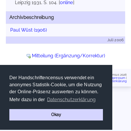
Leipzig 1931, S. 104. [
online
]
Archivbeschreibung
Paul Wüst (1906)
Juli 2006
Mitteilung (Ergänzung/Korrektur)
Handschriftencensus 2026
Der Handschriftencensus verwendet ein
Impressum
|
Datenschutzerklärung
anonymes Statistik-Cookie, um die Nutzung
der Online-Präsenz auswerten zu können.
Datenschutzerklärung
Mehr dazu in der
Okay